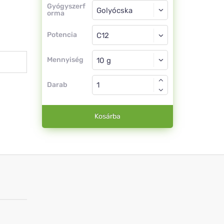
Gyógyszerforma
Gyógyszerf
orma
Golyócska
Potencia
C12
Golyócska
Mennyiség
Darab
Kosárba