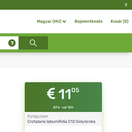
X
Bejelentkezés
Kosár (
0
)
Magyar (HU)
11
05
ÁFA -val 10%
Gyógyszer
Crotalaria laburnifolia
C12
Golyócska