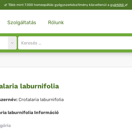
🌿
Több mint 7.000 homeopátiás gyógyszerkészítmény közvetlenül a
gyártótól
🌿
Szolgáltatás
Rólunk
Site
search
input
talaria
alaria laburnifolia
urnifolia
zernév:
Crotalaria laburnifolia
ria laburnifolia Információ
gória