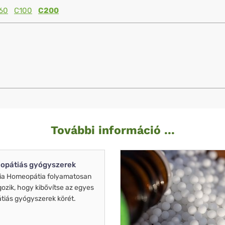
60
C100
C200
További információ ...
opátiás gyógyszerek
ia Homeopátia folyamatosan
gozik, hogy kibővítse az egyes
iás gyógyszerek körét.