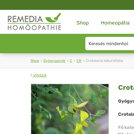
Shop
Homeopátia
Search
type
Shop
Gyógyszerek
C
CR
Crotalaria laburnifolia
vissza
Cro
Crot
lab
Gyógys
Crotala
Fő kate