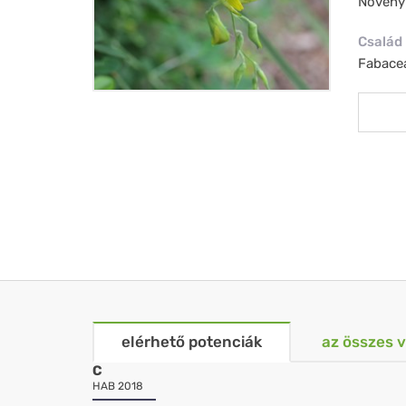
Növény
Család
Fabacea
elérhető potenciák
az összes 
C
HAB 2018