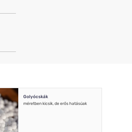
Golyócskák
méretben kicsik, de erős hatásúak