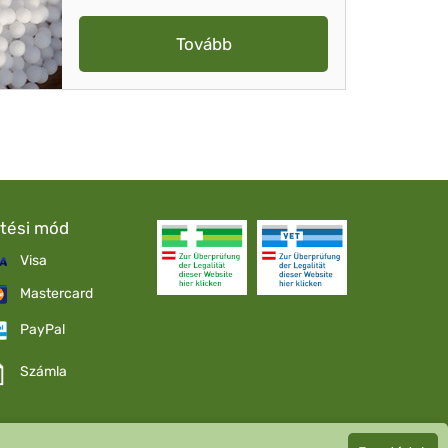
Tovább
etési mód
Visa
Mastercard
PayPal
Számla