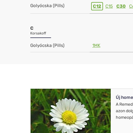
Golyócska (Pills)
C12
C15
C30
C
C
Korsakoff
Golyócska (Pills)
1MK
Új home
A Remed
azon dol
homeopát