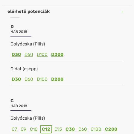
elérhető potenciák
D
HAB 2018
Golyócska (Pills)
D30
D60
D100
D200
Oldat (csepp)
D30
D60
D100
D200
C
HAB 2018
Golyócska (Pills)
C7
C9
C10
C12
C15
C30
C60
C100
C200