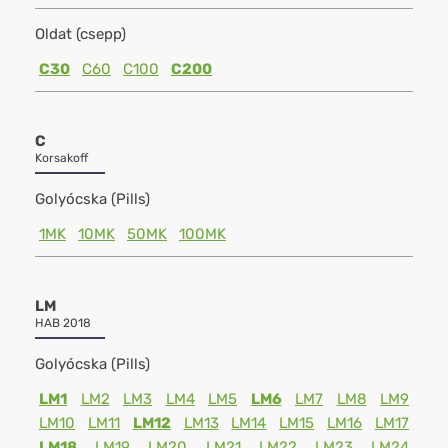
Oldat (csepp)
C30
C60
C100
C200
C
Korsakoff
Golyócska (Pills)
1MK
10MK
50MK
100MK
LM
HAB 2018
Golyócska (Pills)
LM1
LM2
LM3
LM4
LM5
LM6
LM7
LM8
LM9
LM10
LM11
LM12
LM13
LM14
LM15
LM16
LM17
LM18
LM19
LM20
LM21
LM22
LM23
LM24