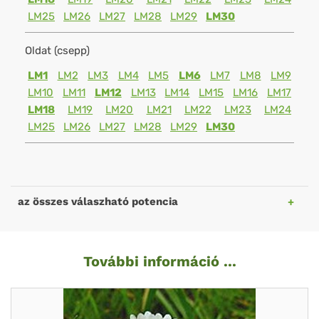
LM25
LM26
LM27
LM28
LM29
LM30
Oldat (csepp)
LM1
LM2
LM3
LM4
LM5
LM6
LM7
LM8
LM9
LM10
LM11
LM12
LM13
LM14
LM15
LM16
LM17
LM18
LM19
LM20
LM21
LM22
LM23
LM24
LM25
LM26
LM27
LM28
LM29
LM30
az összes válaszható potencia
További információ ...