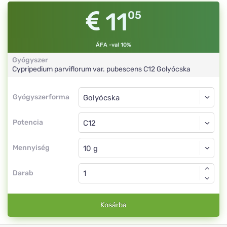
11
05
ÁFA -val 10%
Gyógyszer
Cypripedium parviflorum var. pubescens
C12
Golyócska
Gyógyszerforma
Gyógyszerforma
Golyócska
Potencia
C12
Golyócska
Mennyiség
Darab
Kosárba