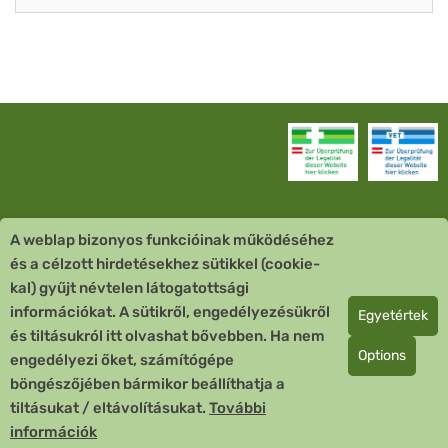
A weblap bizonyos funkcióinak működéséhez
Vevőszolgálat
és a célzott hirdetésekhez sütikkel (cookie-
kal) gyűjt névtelen látogatottsági
Quick Links
információkat. A sütikről, engedélyezésükről
Egyetértek
és tiltásukról itt olvashat bővebben. Ha nem
Fizetési mód
Options
engedélyezi őket, számítógépe
böngészőjében bármikor beállíthatja a
Copyright © 2026 Team Santé Salvator Apotheke
tiltásukat / eltávolításukat.
További
Remedia Homöopathie GmbH GMP zertifizierter Arzneihersteller
információk