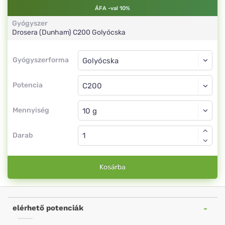
ÁFA -val 10%
Gyógyszer
Drosera (Dunham)
C200
Golyócska
Gyógyszerforma
Gyógyszerforma
Golyócska
Potencia
C200
Golyócska
Mennyiség
Darab
Kosárba
elérhető potenciák