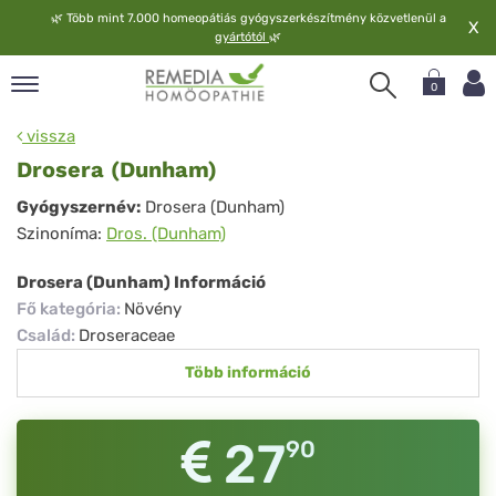
🌿
Több mint 7.000 homeopátiás gyógyszerkészítmény közvetlenül a
X
gyártótól
🌿
0
pand
vissza
elv
Drosera (Dunham)
pand
Drosera
Gyógyszernév:
Drosera (Dunham)
op
Szinoníma:
Dros. (Dunham)
(Dunham)
pand
meopátia
Drosera (Dunham) Információ
pand
Fő kategória
:
Növény
lgáltatás
Család
:
Droseraceae
pand
Több információ
lunk
27
90