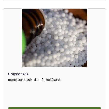
Golyócskák
méretben kicsik, de erős hatásúak