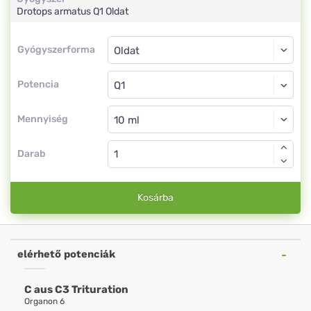
Drotops armatus
Q1
Oldat
Gyógyszerforma
Gyógyszerforma
Oldat
Potencia
Q1
Oldat
Mennyiség
Darab
Kosárba
elérhető potenciák
C aus C3 Trituration
Organon 6