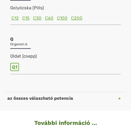
Golyócska (Pills)
C12
C15
C30
C60
C100
C200
Q
Organon 6
Oldat (csepp)
Q1
az összes válaszható potencia
További információ ...