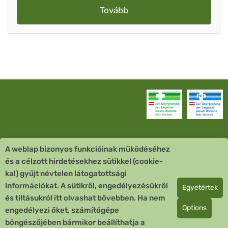
Tovább
A weblap bizonyos funkcióinak működéséhez
Vevőszolgálat
és a célzott hirdetésekhez sütikkel (cookie-
kal) gyűjt névtelen látogatottsági
Quick Links
információkat. A sütikről, engedélyezésükről
Egyetértek
és tiltásukról itt olvashat bővebben. Ha nem
Fizetési mód
Options
engedélyezi őket, számítógépe
böngészőjében bármikor beállíthatja a