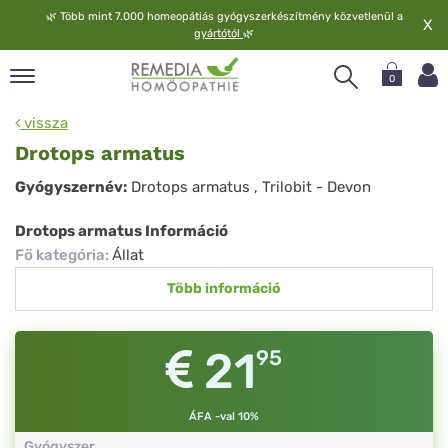
🌿
Több mint 7.000 homeopátiás gyógyszerkészítmény közvetlenül a
X
gyártótól
🌿
0
pand
vissza
elv
Drotops armatus
pand
Drotops
Gyógyszernév:
Drotops armatus
, Trilobit - Devon
op
armatus
pand
Drotops armatus Információ
meopátia
Fő kategória
:
Állat
pand
Több információ
lgáltatás
pand
lunk
21
95
ÁFA -val 10%
Gyógyszer