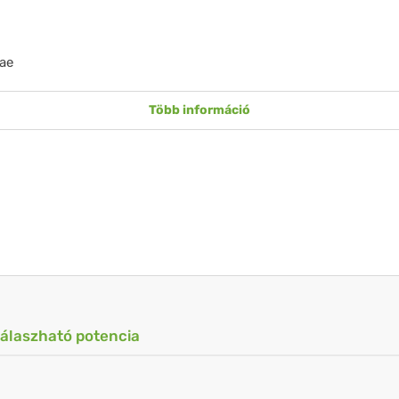
ae
Több információ
válaszható potencia