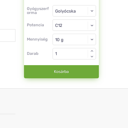
Gyógyszerforma
Gyógyszerf
orma
Golyócska
Potencia
C12
Golyócska
Mennyiség
Darab
Kosárba