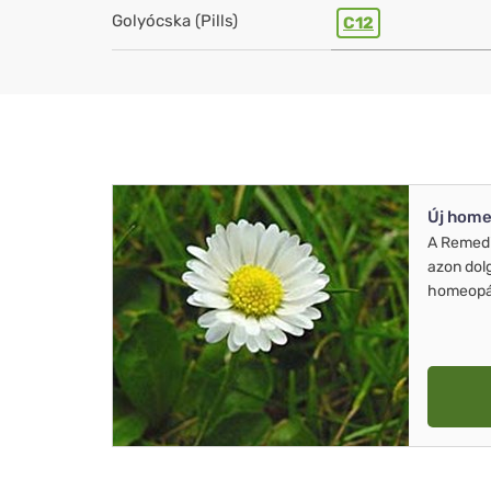
Golyócska (Pills)
C12
Új home
A Remed
azon dol
homeopát