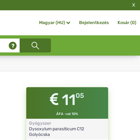
X
Bejelentkezés
Kosár (
0
)
Magyar (HU)
11
05
ÁFA -val 10%
Gyógyszer
Dysoxylum parasiticum
C12
Golyócska