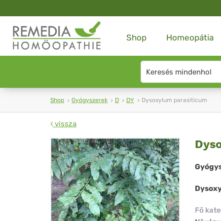
Shop
Homeopátia
Search
type
Shop
Gyógyszerek
D
DY
Dysoxylum parasiticum
vissza
Dy
Dyso
par
Gyógys
Dysoxy
Fő kate