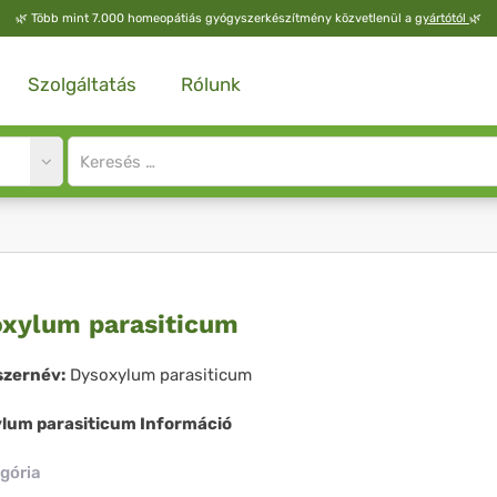
🌿
Több mint 7.000 homeopátiás gyógyszerkészítmény közvetlenül a
gyártótól
🌿
Szolgáltatás
Rólunk
Site
search
input
soxylum
xylum parasiticum
asiticum
zernév:
Dysoxylum parasiticum
lum parasiticum Információ
gória