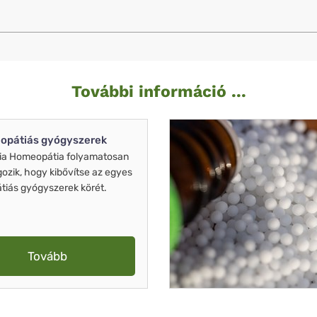
További információ ...
opátiás gyógyszerek
ia Homeopátia folyamatosan
gozik, hogy kibővítse az egyes
iás gyógyszerek körét.
Tovább