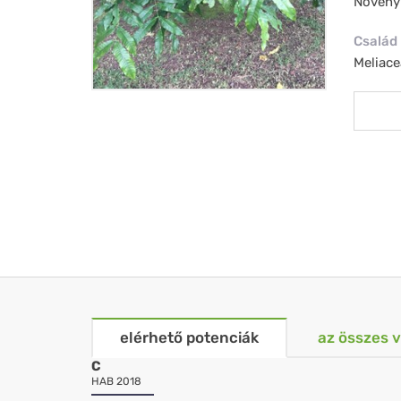
Növény
Család
Meliace
elérhető potenciák
az összes 
C
HAB 2018