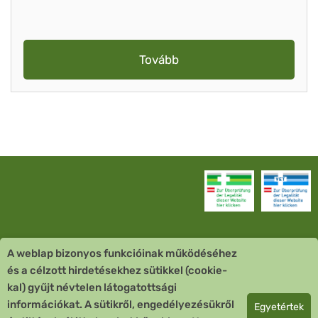
Tovább
A weblap bizonyos funkcióinak működéséhez
Vevőszolgálat
és a célzott hirdetésekhez sütikkel (cookie-
kal) gyűjt névtelen látogatottsági
Quick Links
információkat. A sütikről, engedélyezésükről
Egyetértek