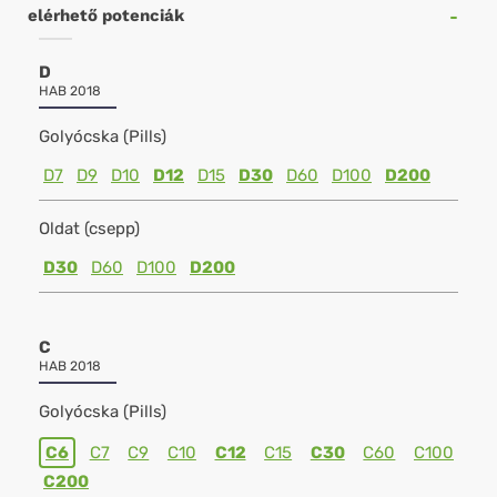
elérhető potenciák
D
HAB 2018
Golyócska (Pills)
D7
D9
D10
D12
D15
D30
D60
D100
D200
Oldat (csepp)
D30
D60
D100
D200
C
HAB 2018
Golyócska (Pills)
C6
C7
C9
C10
C12
C15
C30
C60
C100
C200