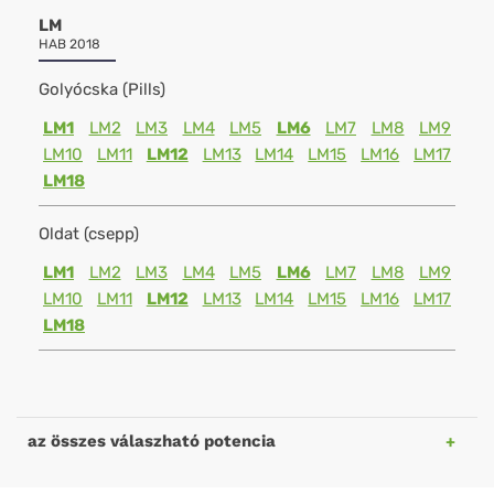
LM
HAB 2018
Golyócska (Pills)
LM1
LM2
LM3
LM4
LM5
LM6
LM7
LM8
LM9
LM10
LM11
LM12
LM13
LM14
LM15
LM16
LM17
LM18
Oldat (csepp)
LM1
LM2
LM3
LM4
LM5
LM6
LM7
LM8
LM9
LM10
LM11
LM12
LM13
LM14
LM15
LM16
LM17
LM18
az összes válaszható potencia