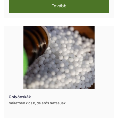
Tovább
Golyócskák
méretben kicsik, de erős hatásúak