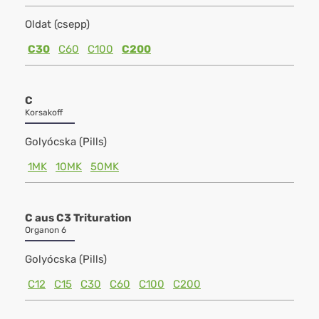
Oldat (csepp)
C30
C60
C100
C200
C
Korsakoff
Golyócska (Pills)
1MK
10MK
50MK
C aus C3 Trituration
Organon 6
Golyócska (Pills)
C12
C15
C30
C60
C100
C200