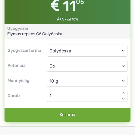
11
05
ÁFA -val 10%
Gyógyszer
Elymus repens
C6
Golyócska
Gyógyszerforma
Gyógyszerforma
Golyócska
Potencia
C6
Golyócska
Mennyiség
Darab
Kosárba