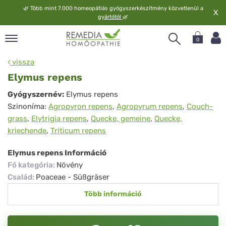
🌿
Több mint 7.000 homeopátiás gyógyszerkészítmény közvetlenül a
X
gyártótól
🌿
0
pand
vissza
elv
Elymus repens
pand
Elymus
Gyógyszernév:
Elymus repens
op
Szinoníma:
Agropyron repens
,
Agropyrum repens
,
Couch-
repens
pand
grass
,
Elytrigia repens
,
Quecke, gemeine
,
Quecke,
meopátia
kriechende
,
Triticum repens
pand
lgáltatás
Elymus repens Információ
pand
Fő kategória
:
Növény
lunk
Család
:
Poaceae - Süßgräser
Több információ