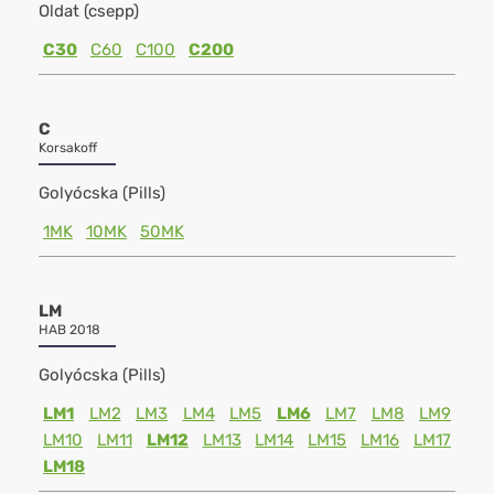
Oldat (csepp)
C30
C60
C100
C200
C
Korsakoff
Golyócska (Pills)
1MK
10MK
50MK
LM
HAB 2018
Golyócska (Pills)
LM1
LM2
LM3
LM4
LM5
LM6
LM7
LM8
LM9
LM10
LM11
LM12
LM13
LM14
LM15
LM16
LM17
LM18