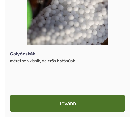
Golyócskák
méretben kicsik, de erős hatásúak
Tovább