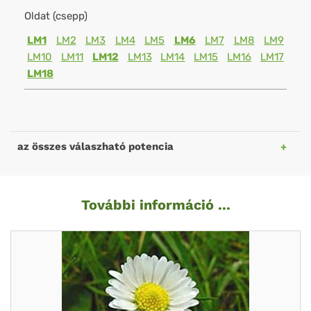
Oldat (csepp)
LM1
LM2
LM3
LM4
LM5
LM6
LM7
LM8
LM9
LM10
LM11
LM12
LM13
LM14
LM15
LM16
LM17
LM18
az összes válaszható potencia
További információ ...