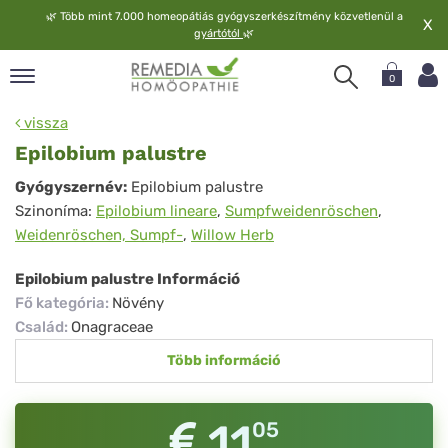
🌿
Több mint 7.000 homeopátiás gyógyszerkészítmény közvetlenül a
X
gyártótól
🌿
0
pand
vissza
elv
Epilobium palustre
pand
Epilobium
Gyógyszernév:
Epilobium palustre
op
Szinoníma:
Epilobium lineare
,
Sumpfweidenröschen
,
palustre
pand
Weidenröschen, Sumpf-
,
Willow Herb
meopátia
pand
Epilobium palustre Információ
lgáltatás
Fő kategória
:
Növény
pand
Család
:
Onagraceae
lunk
Több információ
11
05