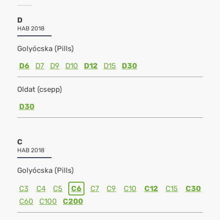
D
HAB 2018
Golyócska (Pills)
D6
D7
D9
D10
D12
D15
D30
Oldat (csepp)
D30
C
HAB 2018
Golyócska (Pills)
C3
C4
C5
C6
C7
C9
C10
C12
C15
C30
C60
C100
C200