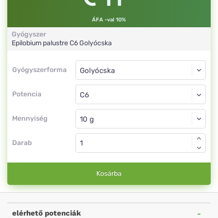
ÁFA -val 10%
Gyógyszer
Epilobium palustre
C6
Golyócska
Gyógyszerforma
Gyógyszerforma
Golyócska
Potencia
C6
Golyócska
Mennyiség
Darab
Kosárba
elérhető potenciák