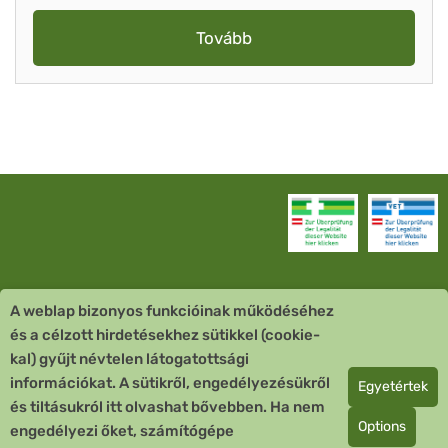
Tovább
A weblap bizonyos funkcióinak működéséhez
Vevőszolgálat
és a célzott hirdetésekhez sütikkel (cookie-
kal) gyűjt névtelen látogatottsági
Quick Links
információkat. A sütikről, engedélyezésükről
Egyetértek
és tiltásukról itt olvashat bővebben. Ha nem
Fizetési mód
Options
engedélyezi őket, számítógépe