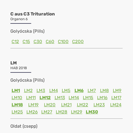
C aus C3 Trituration
Organon 6
Golyócska (Pills)
C12
C15
C30
C60
C100
C200
LM
HAB 2018
Golyócska (Pills)
LM1
LM2
LM3
LM4
LM5
LM6
LM7
LM8
LM9
LM10
LM11
LM12
LM13
LM14
LM15
LM16
LM17
LM18
LM19
LM20
LM21
LM22
LM23
LM24
LM25
LM26
LM27
LM28
LM29
LM30
Oldat (csepp)