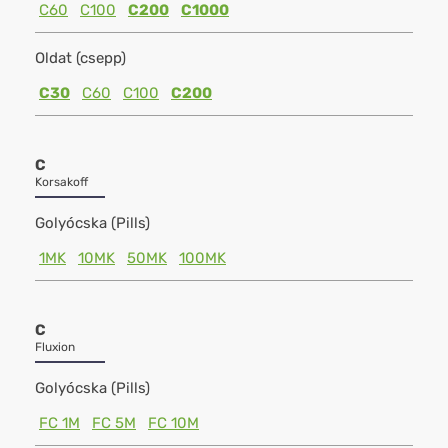
C60
C100
C200
C1000
Oldat (csepp)
C30
C60
C100
C200
C
Korsakoff
Golyócska (Pills)
1MK
10MK
50MK
100MK
C
Fluxion
Golyócska (Pills)
FC 1M
FC 5M
FC 10M