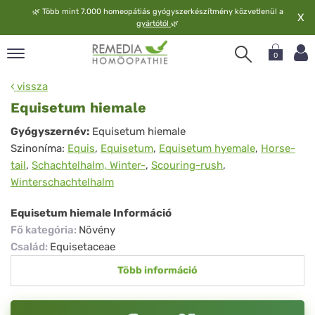
🌿
Több mint 7.000 homeopátiás gyógyszerkészítmény közvetlenül a
X
gyártótól
🌿
0
pand
vissza
elv
Equisetum hiemale
pand
Equisetum
Gyógyszernév:
Equisetum hiemale
op
Szinoníma:
Equis
,
Equisetum
,
Equisetum hyemale
,
Horse-
hiemale
pand
tail
,
Schachtelhalm, Winter-
,
Scouring-rush
,
meopátia
Winterschachtelhalm
pand
lgáltatás
Equisetum hiemale Információ
pand
Fő kategória
:
Növény
lunk
Család
:
Equisetaceae
Több információ