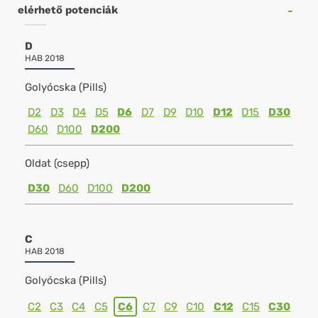
elérhető potenciák
D
HAB 2018
Golyócska (Pills)
D2
D3
D4
D5
D6
D7
D9
D10
D12
D15
D30
D60
D100
D200
Oldat (csepp)
D30
D60
D100
D200
C
HAB 2018
Golyócska (Pills)
C2
C3
C4
C5
C6
C7
C9
C10
C12
C15
C30