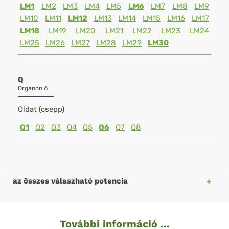
LM1
LM2
LM3
LM4
LM5
LM6
LM7
LM8
LM9
LM10
LM11
LM12
LM13
LM14
LM15
LM16
LM17
LM18
LM19
LM20
LM21
LM22
LM23
LM24
LM25
LM26
LM27
LM28
LM29
LM30
Q
Organon 6
Oldat (csepp)
Q1
Q2
Q3
Q4
Q5
Q6
Q7
Q8
az összes válaszható potencia
További információ ...