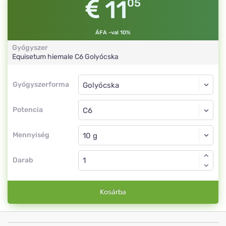
11
05
ÁFA -val 10%
Gyógyszer
Equisetum hiemale
C6
Golyócska
Gyógyszerforma
Gyógyszerforma
Golyócska
Potencia
C6
Golyócska
Mennyiség
Darab
Kosárba