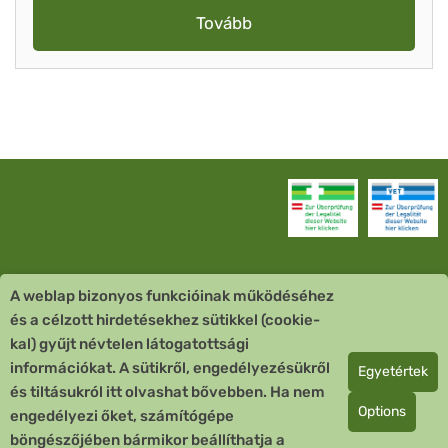
Tovább
A weblap bizonyos funkcióinak működéséhez
Vevőszolgálat
és a célzott hirdetésekhez sütikkel (cookie-
kal) gyűjt névtelen látogatottsági
Quick Links
információkat. A sütikről, engedélyezésükről
Egyetértek
és tiltásukról itt olvashat bővebben. Ha nem
Fizetési mód
Options
engedélyezi őket, számítógépe
böngészőjében bármikor beállíthatja a