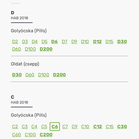
D
HAB 2018
Golyócska (Pills)
D2
D3
D4
D5
D6
D7
D9
D10
D12
D15
D30
D60
D100
D200
Oldat (csepp)
D30
D60
D100
D200
C
HAB 2018
Golyócska (Pills)
C2
C3
C4
C5
C6
C7
C9
C10
C12
C15
C30
C60
C100
C200