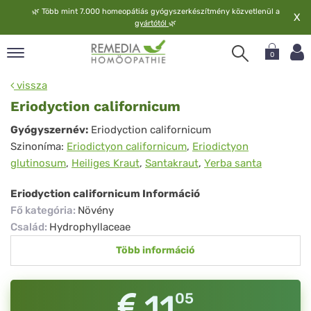
🌿
Több mint 7.000 homeopátiás gyógyszerkészítmény közvetlenül a
X
gyártótól
🌿
0
pand
vissza
elv
Eriodyction californicum
pand
Eriodyction
Gyógyszernév:
Eriodyction californicum
op
Szinoníma:
Eriodictyon californicum
,
Eriodictyon
californicum
pand
glutinosum
,
Heiliges Kraut
,
Santakraut
,
Yerba santa
meopátia
pand
Eriodyction californicum Információ
lgáltatás
Fő kategória
:
Növény
pand
Család
:
Hydrophyllaceae
lunk
Több információ
11
05