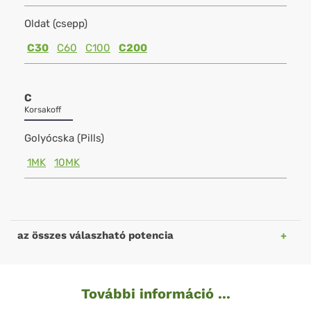
Oldat (csepp)
C30
C60
C100
C200
C
Korsakoff
Golyócska (Pills)
1MK
10MK
az összes válaszható potencia
További információ ...