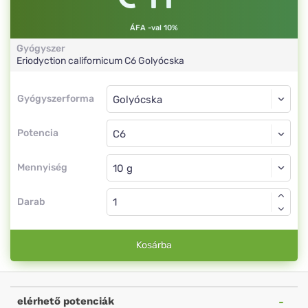
ÁFA -val 10%
Gyógyszer
Eriodyction californicum
C6
Golyócska
Gyógyszerforma
Gyógyszerforma
Golyócska
Potencia
C6
Golyócska
Mennyiség
Darab
Kosárba
elérhető potenciák