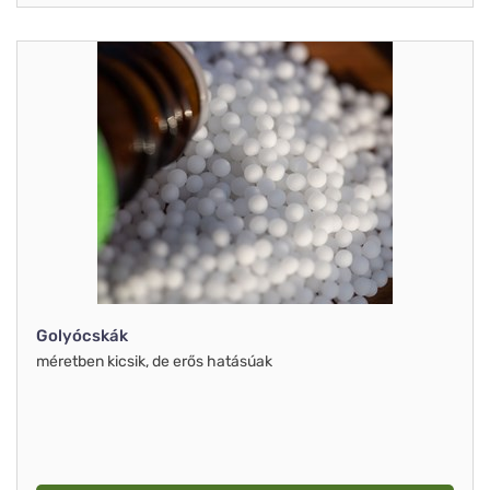
Golyócskák
méretben kicsik, de erős hatásúak