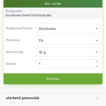
ÁFA -val 10%
Gyógyszer
Erysimum cheiri
C6
Golyócska
Gyógyszerforma
Gyógyszerforma
Golyócska
Potencia
C6
Golyócska
Mennyiség
Darab
Kosárba
elérhető potenciák