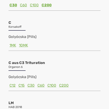
C30
C60
C100
C200
C
Korsakoff
Golyócska (Pills)
1MK
10MK
C aus C3 Trituration
Organon 6
Golyócska (Pills)
C12
C15
C30
C60
C100
C200
LM
HAB 2018