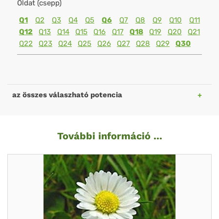
Oldat (csepp)
Q1
Q2
Q3
Q4
Q5
Q6
Q7
Q8
Q9
Q10
Q11
Q12
Q13
Q14
Q15
Q16
Q17
Q18
Q19
Q20
Q21
Q22
Q23
Q24
Q25
Q26
Q27
Q28
Q29
Q30
az összes válaszható potencia
További információ ...