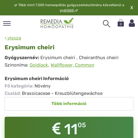
🌿
Több mint 7.000 homeopátiás gyógyszerkészítmény közvetlenül a
X
gyártótól
🌿
0
pand
vissza
elv
Erysimum cheiri
pand
Erysimum
Gyógyszernév:
Erysimum cheiri
, Cheiranthus cheiri
op
Szinoníma:
Goldlack
,
Wallflower, Common
cheiri
pand
meopátia
Erysimum cheiri Információ
pand
Fő kategória
:
Növény
lgáltatás
Család
:
Brassicaceae - Kreuzblütengewächse
pand
Több információ
lunk
11
05