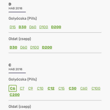
D
HAB 2018
Golyócska (Pills)
D15
D30
D60
D100
D200
Oldat (csepp)
D30
D60
D100
D200
C
HAB 2018
Golyócska (Pills)
C6
C7
C9
C10
C12
C15
C30
C60
C100
C200
Oldat (csepp)