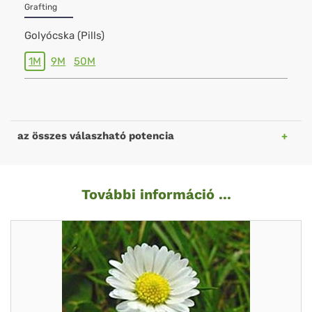
Grafting
Golyócska (Pills)
1M
9M
50M
az összes válaszható potencia
További információ ...