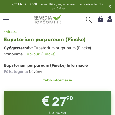
🌿
Több mint 7.000 homeopátiás gyógyszerkészítmény közvetlenül a
X
gyártótól
🌿
0
pand
vissza
elv
Eupatorium purpureum (Fincke)
pand
Eupatorium
Gyógyszernév:
Eupatorium purpureum (Fincke)
op
Szinoníma:
Eup-pur. (Fincke)
purpureum
pand
meopátia
(Fincke)
Eupatorium purpureum (Fincke) Információ
pand
Fő kategória
:
Növény
lgáltatás
Több információ
pand
lunk
27
90
ÁFA -val 10%