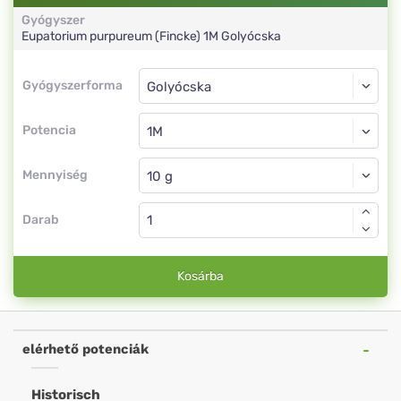
Gyógyszer
Eupatorium purpureum (Fincke)
1M
Golyócska
Gyógyszerforma
Gyógyszerforma
Golyócska
Potencia
1M
Golyócska
Mennyiség
Darab
Kosárba
elérhető potenciák
Historisch