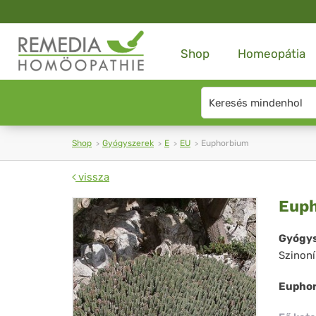
Shop
Homeopátia
Search
type
Shop
Gyógyszerek
E
EU
Euphorbium
vissza
Eu
Eup
Gyógys
Szinon
Euphor