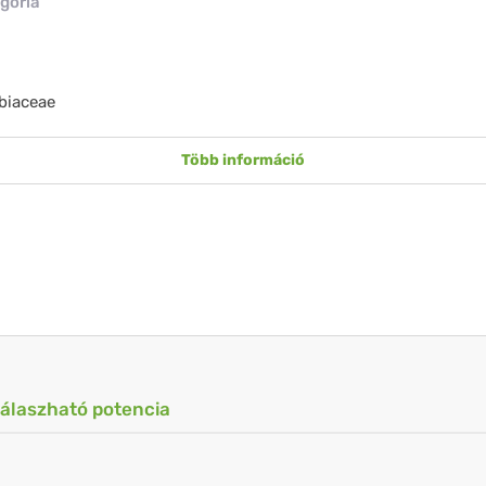
gória
biaceae
Több információ
válaszható potencia