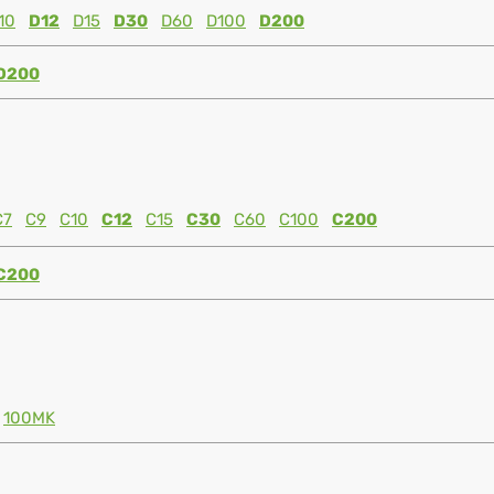
10
D12
D15
D30
D60
D100
D200
D200
C7
C9
C10
C12
C15
C30
C60
C100
C200
C200
100MK