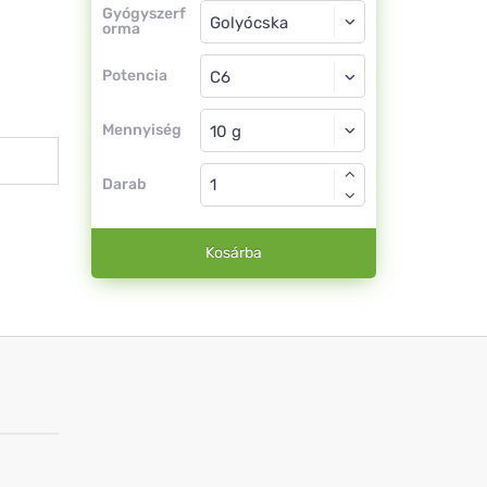
Gyógyszerforma
Gyógyszerf
orma
Golyócska
Potencia
C6
Golyócska
Mennyiség
Darab
Kosárba