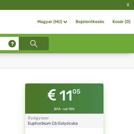
X
Bejelentkezés
Kosár (
0
)
Magyar (HU)
11
05
ÁFA -val 10%
Gyógyszer
Euphorbium
C6
Golyócska