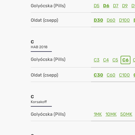
Golyócska (Pills)
D5
D6
D7
D9
D
Oldat (csepp)
D30
D60
D100
C
HAB 2018
Golyócska (Pills)
C3
C4
C5
C6
Oldat (csepp)
C30
C60
C100
C
Korsakoff
Golyócska (Pills)
1MK
10MK
50MK