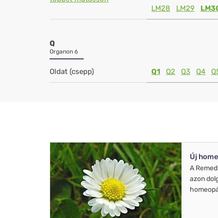
LM28
LM29
LM3
Q
Organon 6
Oldat (csepp)
Q1
Q2
Q3
Q4
Q
Új home
A Remed
azon dol
homeopát