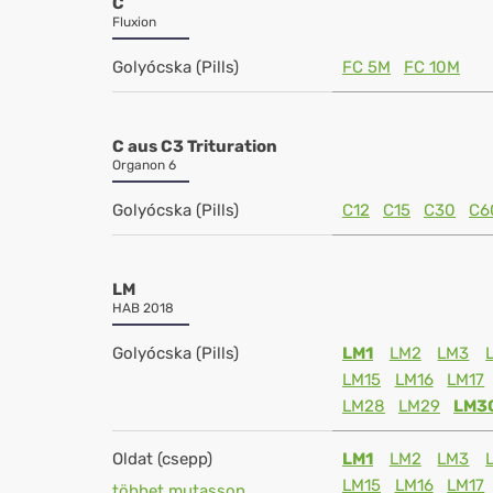
C
Fluxion
Golyócska (Pills)
FC 5M
FC 10M
C aus C3 Trituration
Organon 6
Golyócska (Pills)
C12
C15
C30
C6
LM
HAB 2018
Golyócska (Pills)
LM1
LM2
LM3
LM15
LM16
LM17
LM28
LM29
LM3
Oldat (csepp)
LM1
LM2
LM3
LM15
LM16
LM17
többet mutasson