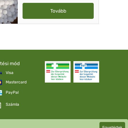
Tovább
etési mód
Visa
Mastercard
PayPal
Számla
Egyetértek