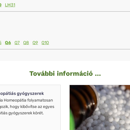
0
LM31
5
Q6
Q7
Q8
Q9
Q10
További információ ...
opátiás gyógyszerek
ia Homeopátia folyamatosan
gozik, hogy kibővítse az egyes
iás gyógyszerek körét.