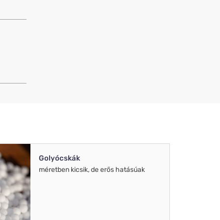
Golyócskák
méretben kicsik, de erős hatásúak