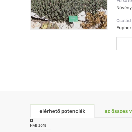
Fő kate
Növény
Család
Euphor
elérhető potenciák
az összes 
D
HAB 2018