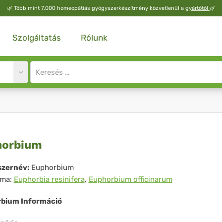
🌿
Több mint 7.000 homeopátiás gyógyszerkészítmény közvetlenül a
gyártótól
🌿
Szolgáltatás
Rólunk
Site
search
input
phorbium
horbium
zernév:
Euphorbium
íma:
Euphorbia resinifera
,
Euphorbium officinarum
bium Információ