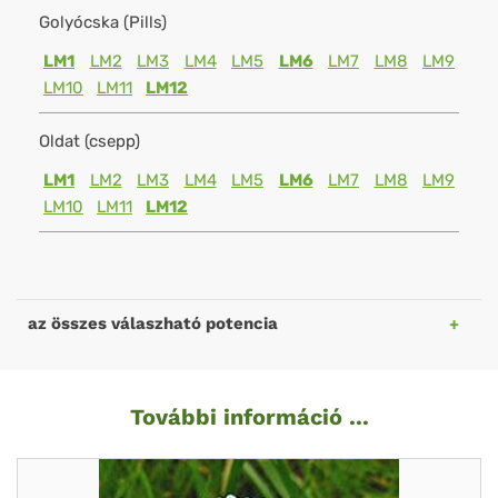
Golyócska (Pills)
LM1
LM2
LM3
LM4
LM5
LM6
LM7
LM8
LM9
LM10
LM11
LM12
Oldat (csepp)
LM1
LM2
LM3
LM4
LM5
LM6
LM7
LM8
LM9
LM10
LM11
LM12
az összes válaszható potencia
További információ ...