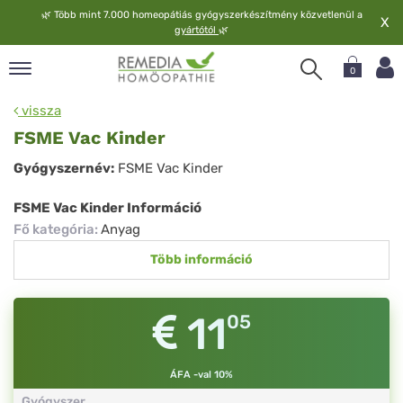
🌿
Több mint 7.000 homeopátiás gyógyszerkészítmény közvetlenül a
X
gyártótól
🌿
0
pand
vissza
elv
FSME Vac Kinder
pand
FSME
Gyógyszernév:
FSME Vac Kinder
op
Vac
pand
FSME Vac Kinder Információ
meopátia
Kinder
Fő kategória
:
Anyag
pand
Több információ
lgáltatás
pand
lunk
11
05
ÁFA -val 10%
Gyógyszer