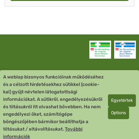
A weblap bizonyos funkcióinak működéséhez
Vevőszolgálat
és a célzott hirdetésekhez sütikkel (cookie-
kal) gyűjt névtelen látogatottsági
Quick Links
információkat. A sütikről, engedélyezésükről
Egyetértek
és tiltásukról itt olvashat bővebben. Ha nem
Fizetési mód
Options
engedélyezi őket, számítógépe
böngészőjében bármikor beállíthatja a
Copyright © 2026 Team Santé Salvator Apotheke
tiltásukat / eltávolításukat.
További
Remedia Homöopathie GmbH GMP zertifizierter Arzneihersteller
információk