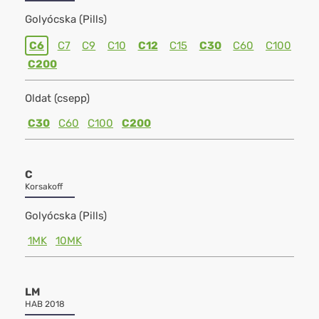
Golyócska (Pills)
C6
C7
C9
C10
C12
C15
C30
C60
C100
C200
Oldat (csepp)
C30
C60
C100
C200
C
Korsakoff
Golyócska (Pills)
1MK
10MK
LM
HAB 2018