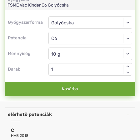
FSME Vac Kinder
C6
Golyócska
Gyógyszerforma
Gyógyszerforma
Golyócska
Potencia
C6
Golyócska
Mennyiség
Darab
Kosárba
elérhető potenciák
C
HAB 2018