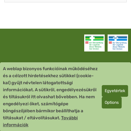
A weblap bizonyos funkcióinak működéséhez
Vevőszolgálat
és a célzott hirdetésekhez sütikkel (cookie-
kal) gyűjt névtelen látogatottsági
Quick Links
információkat. A sütikről, engedélyezésükről
Egyetértek
és tiltásukról itt olvashat bővebben. Ha nem
Fizetési mód
Options
engedélyezi őket, számítógépe
böngészőjében bármikor beállíthatja a
Copyright © 2026 Team Santé Salvator Apotheke
tiltásukat / eltávolításukat.
További
Remedia Homöopathie GmbH GMP zertifizierter Arzneihersteller
információk