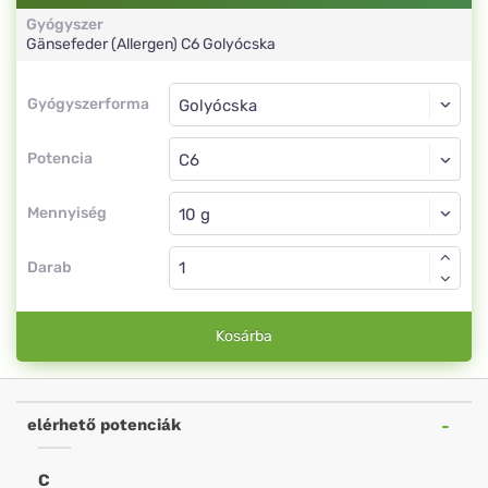
Gyógyszer
Gänsefeder (Allergen)
C6
Golyócska
Gyógyszerforma
Gyógyszerforma
Golyócska
Potencia
C6
Golyócska
Mennyiség
Darab
Kosárba
elérhető potenciák
C