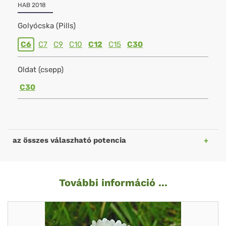
HAB 2018
Golyócska (Pills)
C6
C7
C9
C10
C12
C15
C30
Oldat (csepp)
C30
az összes válaszható potencia
További információ ...