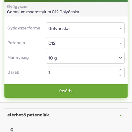
Gyógyszer
Geranium macrostylum
C12
Golyócska
Gyógyszerforma
Gyógyszerforma
Golyócska
Potencia
C12
Golyócska
Mennyiség
Darab
Kosárba
elérhető potenciák
C