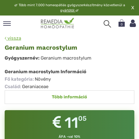
🌿
Több mint 7.000 homeopátiás gyógyszerkészítmény közvetlenül a
X
gyártótól
🌿
0
pand
vissza
elv
Geranium macrostylum
pand
Geranium
Gyógyszernév:
Geranium macrostylum
op
macrostylum
pand
Geranium macrostylum Információ
meopátia
Fő kategória
:
Növény
pand
Család
:
Geraniaceae
lgáltatás
Több információ
pand
lunk
11
05
ÁFA -val 10%