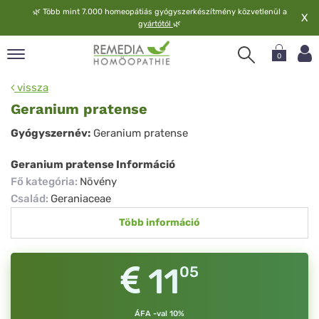
🌿
Több mint 7.000 homeopátiás gyógyszerkészítmény közvetlenül a
X
gyártótól
🌿
0
pand
vissza
elv
Geranium pratense
pand
Geranium
Gyógyszernév:
Geranium pratense
op
pratense
pand
Geranium pratense Információ
meopátia
Fő kategória
:
Növény
pand
Család
:
Geraniaceae
lgáltatás
Több információ
pand
lunk
11
05
ÁFA -val 10%