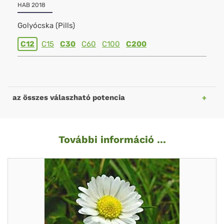
HAB 2018
Golyócska (Pills)
C12
C15
C30
C60
C100
C200
az összes válaszható potencia
További információ ...