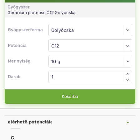
Gyógyszer
Geranium pratense
C12
Golyócska
Gyógyszerforma
Gyógyszerforma
Golyócska
Potencia
C12
Golyócska
Mennyiség
Darab
Kosárba
elérhető potenciák
C