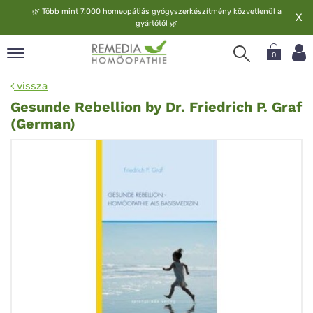
🌿
Több mint 7.000 homeopátiás gyógyszerkészítmény közvetlenül a
X
gyártótól
🌿
0
pand
vissza
elv
Gesunde Rebellion by Dr. Friedrich P. Graf
pand
(German)
op
pand
meopátia
pand
lgáltatás
pand
lunk