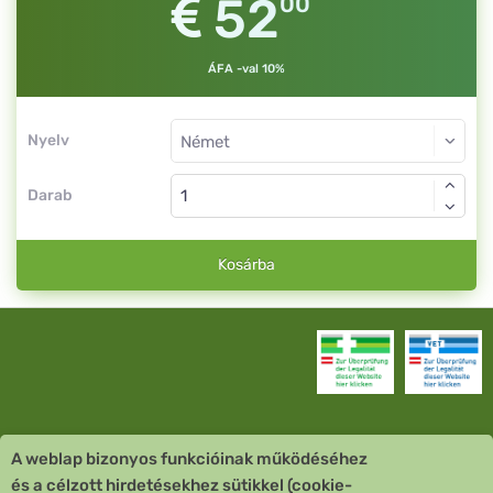
52
00
ÁFA -val 10%
Nyelv
Darab
Kosárba
A weblap bizonyos funkcióinak működéséhez
Vevőszolgálat
és a célzott hirdetésekhez sütikkel (cookie-