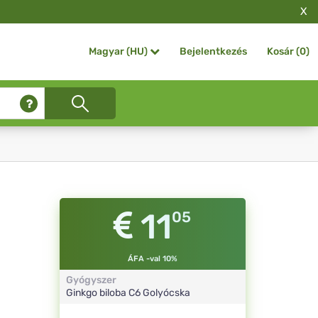
X
Bejelentkezés
Kosár (
0
)
Magyar (HU)
11
05
ÁFA -val 10%
Gyógyszer
Ginkgo biloba
C6
Golyócska