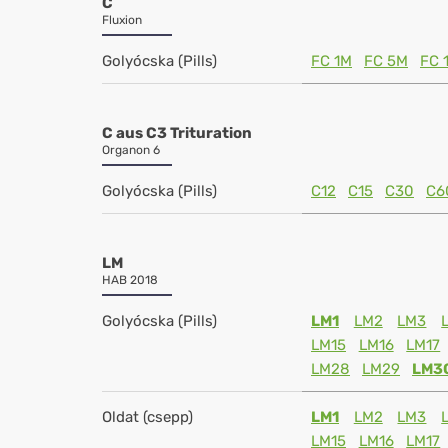
C
Fluxion
Golyócska (Pills)
FC 1M
FC 5M
FC 
C aus C3 Trituration
Organon 6
Golyócska (Pills)
C12
C15
C30
C6
LM
HAB 2018
Golyócska (Pills)
LM1
LM2
LM3
LM15
LM16
LM17
LM28
LM29
LM3
Oldat (csepp)
LM1
LM2
LM3
LM15
LM16
LM17