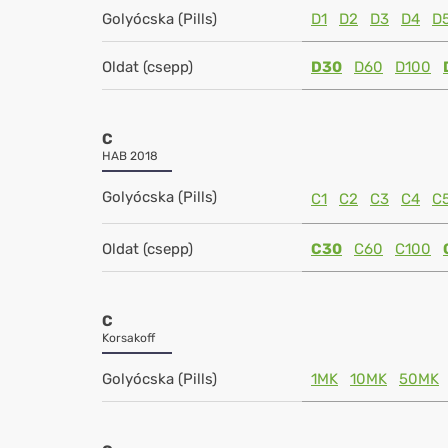
Golyócska (Pills)
D1
D2
D3
D4
D
Oldat (csepp)
D30
D60
D100
C
HAB 2018
Golyócska (Pills)
C1
C2
C3
C4
C
Oldat (csepp)
C30
C60
C100
C
Korsakoff
Golyócska (Pills)
1MK
10MK
50MK