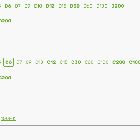
5
D6
D7
D9
D10
D12
D15
D30
D60
D100
D200
D200
5
C6
C7
C9
C10
C12
C15
C30
C60
C100
C200
C10
C200
100MK