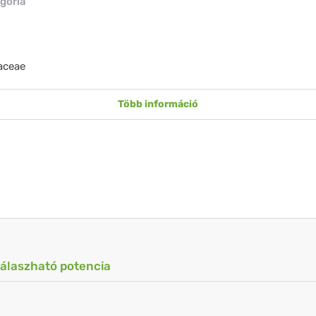
gória
aceae
Több információ
válaszható potencia