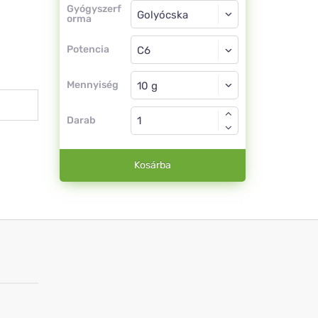
Gyógyszerforma
Gyógyszerf
orma
Golyócska
Potencia
C6
Golyócska
Mennyiség
Darab
Kosárba