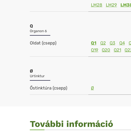
LM28
LM29
LM3
Q
Organon 6
Oldat (csepp)
Q1
Q2
Q3
Q4
Q19
Q20
Q21
Q2
Ø
Urtinktur
Őstinktúra (csepp)
Ø
További információ