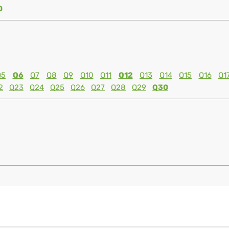
0
Q5
Q6
Q7
Q8
Q9
Q10
Q11
Q12
Q13
Q14
Q15
Q16
Q1
2
Q23
Q24
Q25
Q26
Q27
Q28
Q29
Q30