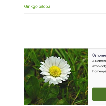
Ginkgo biloba
Új home
A Remed
azon dol
homeopát