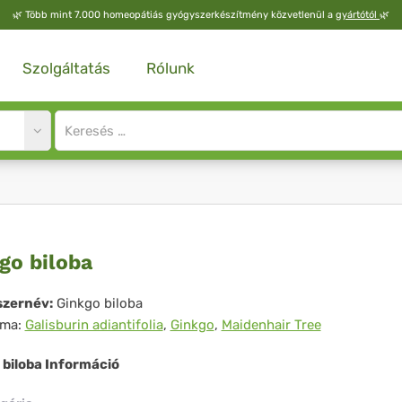
🌿
Több mint 7.000 homeopátiás gyógyszerkészítmény közvetlenül a
gyártótól
🌿
Szolgáltatás
Rólunk
Site
search
input
kgo
go biloba
oba
zernév:
Ginkgo biloba
íma:
Galisburin adiantifolia
,
Ginkgo
,
Maidenhair Tree
 biloba Információ