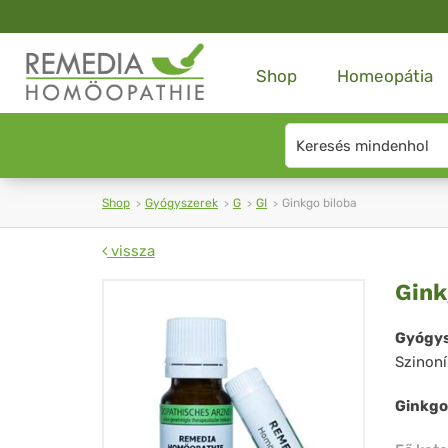
Shop
Homeopátia
Search
type
Shop
Gyógyszerek
G
GI
Ginkgo biloba
vissza
Gin
Gink
bil
Gyógys
Szinon
Ginkgo