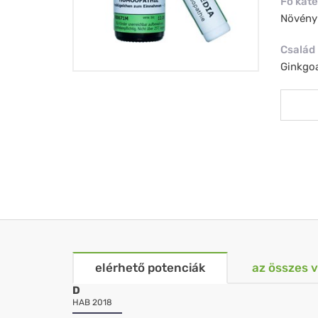
Fő kate
Növény
Család
Ginkgo
elérhető potenciák
az összes 
D
HAB 2018