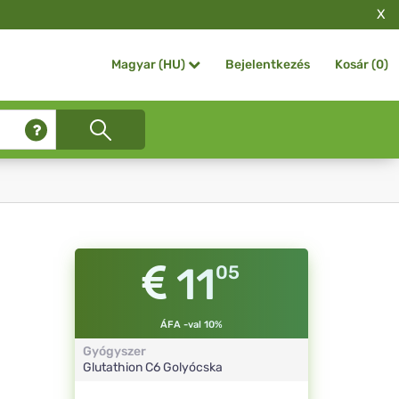
X
Bejelentkezés
Kosár (
0
)
Magyar (HU)
11
05
ÁFA -val 10%
Gyógyszer
Glutathion
C6
Golyócska