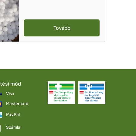
Tovább
etési mód
Visa
Mastercard
PayPal
Számla