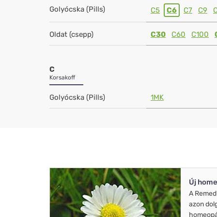
Golyócska (Pills)
C5
C6
C7
C9
Oldat (csepp)
C30
C60
C100
C
Korsakoff
Golyócska (Pills)
1MK
Új home
A Remed
azon dol
homeopát