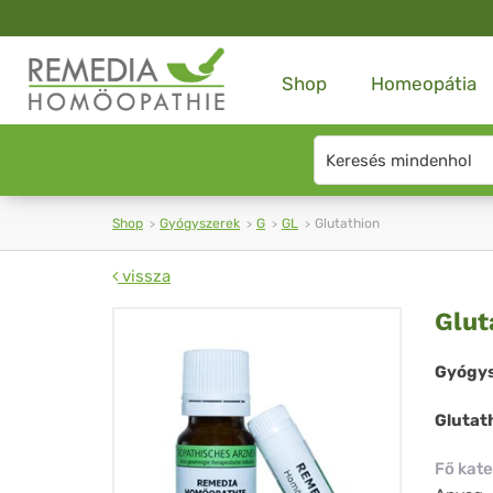
Shop
Homeopátia
Search
type
Shop
Gyógyszerek
G
GL
Glutathion
vissza
Glu
Glut
Gyógys
Glutat
Fő kate