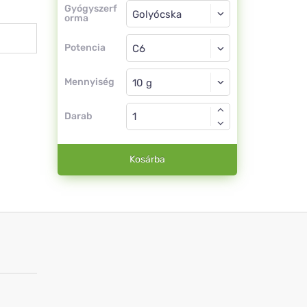
Gyógyszerforma
Gyógyszerf
orma
Golyócska
Potencia
C6
Golyócska
Mennyiség
Darab
Kosárba