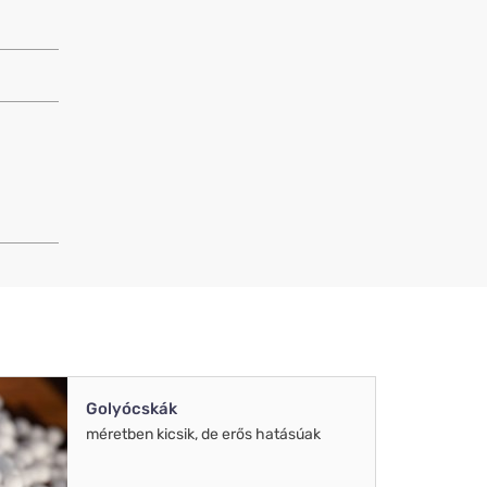
Golyócskák
méretben kicsik, de erős hatásúak