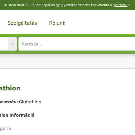
🌿
Több mint 7.000 homeopátiás gyógyszerkészítmény közvetlenül a
gyártótól
🌿
Szolgáltatás
Rólunk
Site
search
input
tathion
athion
zernév:
Glutathion
hion Információ
gória