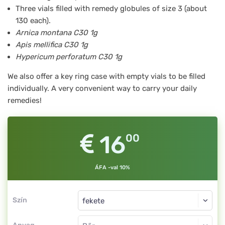
Three vials filled with remedy globules of size 3 (about
db
130 each).
1g
Arnica montana C30 1g
fekete,
Apis mellifica C30 1g
Hypericum perforatum C30 1g
töltve
We also offer a key ring case with empty vials to be filled
individually. A very convenient way to carry your daily
remedies!
16
00
ÁFA -val 10%
Szín