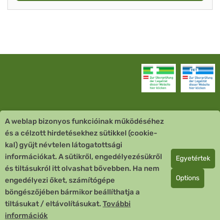
A weblap bizonyos funkcióinak működéséhez
Vevőszolgálat
és a célzott hirdetésekhez sütikkel (cookie-
kal) gyűjt névtelen látogatottsági
Quick Links
információkat. A sütikről, engedélyezésükről
Egyetértek
és tiltásukról itt olvashat bővebben. Ha nem
Fizetési mód
Options
engedélyezi őket, számítógépe
böngészőjében bármikor beállíthatja a
Copyright © 2026 Team Santé Salvator Apotheke
tiltásukat / eltávolításukat.
További
Remedia Homöopathie GmbH GMP zertifizierter Arzneihersteller
információk