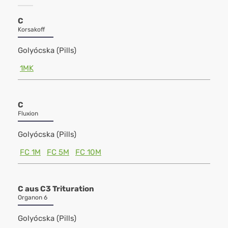
C
Korsakoff
Golyócska (Pills)
1MK
C
Fluxion
Golyócska (Pills)
FC 1M
FC 5M
FC 10M
C aus C3 Trituration
Organon 6
Golyócska (Pills)