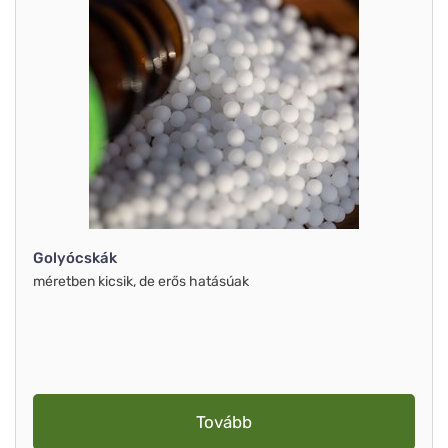
Golyócskák
méretben kicsik, de erős hatásúak
Tovább