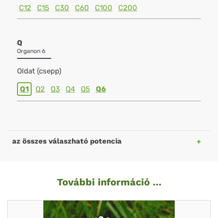
C12
C15
C30
C60
C100
C200
Q
Organon 6
Oldat (csepp)
Q1
Q2
Q3
Q4
Q5
Q6
az összes válaszható potencia
További információ ...