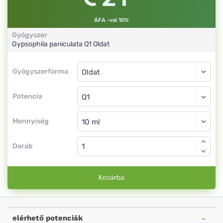
ÁFA -val 10%
Gyógyszer
Gypsophila paniculata
Q1
Oldat
Gyógyszerforma
Gyógyszerforma
Oldat
Potencia
Q1
Oldat
Mennyiség
Darab
Kosárba
elérhető potenciák