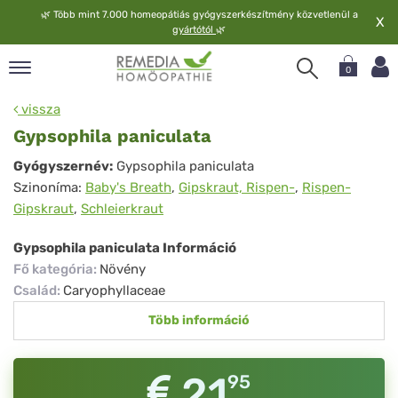
🌿
Több mint 7.000 homeopátiás gyógyszerkészítmény közvetlenül a
X
gyártótól
🌿
0
pand
vissza
elv
Gypsophila paniculata
pand
Gypsophila
Gyógyszernév:
Gypsophila paniculata
op
Szinoníma:
Baby's Breath
,
Gipskraut, Rispen-
,
Rispen-
paniculata
pand
Gipskraut
,
Schleierkraut
meopátia
pand
Gypsophila paniculata Információ
lgáltatás
Fő kategória
:
Növény
pand
Család
:
Caryophyllaceae
lunk
Több információ
21
95