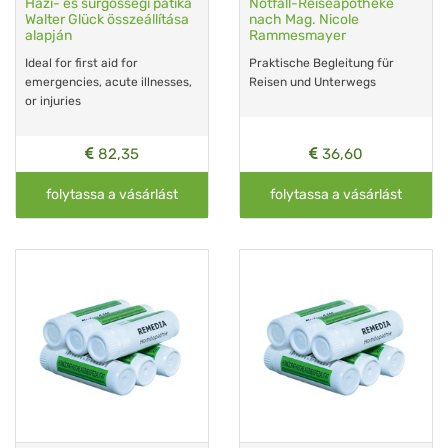
Házi- és sürgosségi patika
Notfall-Reiseapotheke
Walter Glück összeállítása
nach Mag. Nicole
alapján
Rammesmayer
Ideal for first aid for
Praktische Begleitung für
emergencies, acute illnesses,
Reisen und Unterwegs
or injuries
82,35
36,60
folytassa a vásárlást
folytassa a vásárlást