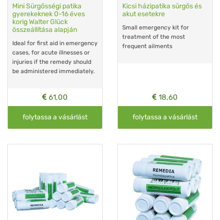
Mini Sürgősségi patika
Kicsi házipatika sürgős és
gyerekeknek 0-16 éves
akut esetekre
korig Walter Glück
Small emergency kit for
összeállítása alapján
treatment of the most
Ideal for first aid in emergency
frequent ailments
cases, for acute illnesses or
injuries if the remedy should
be administered immediately.
61,00
18,60
folytassa a vásárlást
folytassa a vásárlást