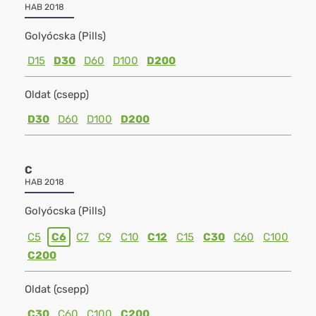
HAB 2018
Golyócska (Pills)
D15
D30
D60
D100
D200
Oldat (csepp)
D30
D60
D100
D200
C
HAB 2018
Golyócska (Pills)
C5
C6
C7
C9
C10
C12
C15
C30
C60
C100
C200
Oldat (csepp)
C30
C60
C100
C200