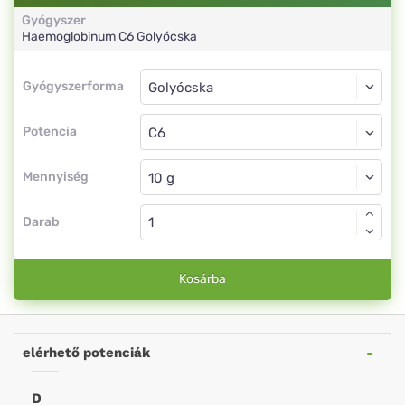
Gyógyszer
Haemoglobinum
C6
Golyócska
Gyógyszerforma
Gyógyszerforma
Golyócska
Potencia
C6
Golyócska
Mennyiség
Darab
Kosárba
elérhető potenciák
D