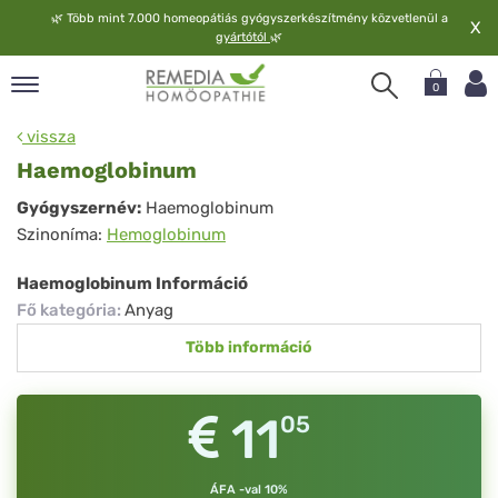
🌿
Több mint 7.000 homeopátiás gyógyszerkészítmény közvetlenül a
X
gyártótól
🌿
0
pand
vissza
elv
Haemoglobinum
pand
Haemoglobinum
Gyógyszernév:
Haemoglobinum
op
Szinoníma:
Hemoglobinum
pand
meopátia
Haemoglobinum Információ
pand
Fő kategória
:
Anyag
lgáltatás
Több információ
pand
lunk
11
05
ÁFA -val 10%