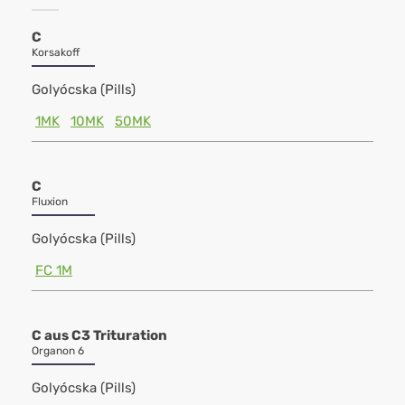
C
Korsakoff
Golyócska (Pills)
1MK
10MK
50MK
C
Fluxion
Golyócska (Pills)
FC 1M
C aus C3 Trituration
Organon 6
Golyócska (Pills)