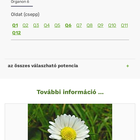
Organon 6
Oldat (csepp)
Q1
Q2
Q3
Q4
Q5
Q6
Q7
Q8
Q9
Q10
Q11
Q12
az összes válaszható potencia
További információ ...