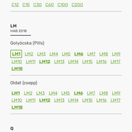
C12
C15
C30
C60
C100
C200
LM
HAB 2018
Golyócska (Pills)
LM1
LM2
LM3
LM4
LM5
LM6
LM7
LM8
LM9
LM10
LM11
LM12
LM13
LM14
LM15
LM16
LM17
LM18
Oldat (csepp)
LM1
LM2
LM3
LM4
LM5
LM6
LM7
LM8
LM9
LM10
LM11
LM12
LM13
LM14
LM15
LM16
LM17
LM18
Q