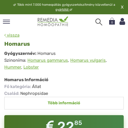
🌿
Több mint 7.000 homeopátiás gyógyszerkészítmény közvetlenül a
X
gyártótól
🌿
0
pand
vissza
elv
Homarus
pand
Homarus
Gyógyszernév:
Homarus
op
Szinoníma:
Homarus gammarus
,
Homarus vulgaris
,
pand
Hummer
,
Lobster
meopátia
pand
Homarus Információ
lgáltatás
Fő kategória
:
Állat
pand
Család
:
Nephropsidae
lunk
Több információ
22
85