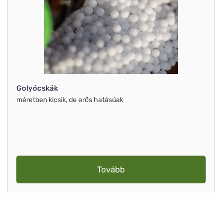
Golyócskák
méretben kicsik, de erős hatásúak
Tovább