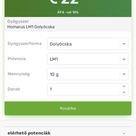
ÁFA -val 10%
Gyógyszer
Homarus
LM1
Golyócska
Gyógyszerforma
Gyógyszerforma
Golyócska
Potencia
LM1
Golyócska
Mennyiség
Darab
Kosárba
elérhető potenciák