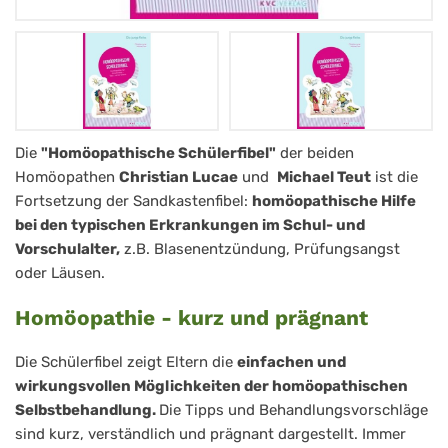
Homöopathische
Die
"Homöopathische Schülerfibel"
der beiden
Homöopathen
Christian Lucae
und
Michael Teut
ist die
Schülerfibel
Fortsetzung der Sandkastenfibel:
homöopathische Hilfe
bei den typischen Erkrankungen im Schul- und
Vorschulalter,
z.B. Blasenentzündung, Prüfungsangst
oder Läusen.
Homöopathie - kurz und prägnant
Die Schülerfibel zeigt Eltern die
einfachen und
wirkungsvollen Möglichkeiten der homöopathischen
Selbstbehandlung.
Die Tipps und Behandlungsvorschläge
sind kurz, verständlich und prägnant dargestellt. Immer