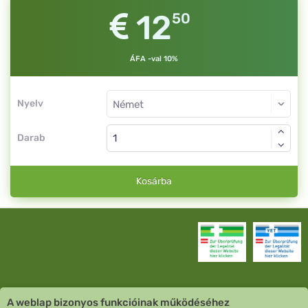
12
50
ÁFA -val 10%
Nyelv
Darab
Kosárba
A weblap bizonyos funkcióinak működéséhez