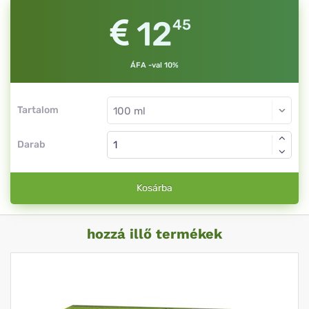
12
45
ÁFA -val 10%
Tartalom
Darab
Kosárba
hozzá illő termékek