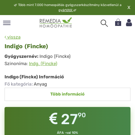
🌿
Több mint 7.000 homeopátiás gyógyszerkészítmény közvetlenül a
X
gyártótól
🌿
0
pand
vissza
elv
Indigo (Fincke)
pand
Indigo
Gyógyszernév:
Indigo (Fincke)
op
Szinoníma:
Indg. (Fincke)
(Fincke)
pand
meopátia
Indigo (Fincke) Információ
pand
Fő kategória
:
Anyag
lgáltatás
Több információ
pand
lunk
27
90
ÁFA -val 10%