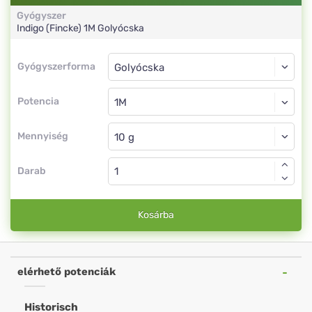
Gyógyszer
Indigo (Fincke)
1M
Golyócska
Gyógyszerforma
Gyógyszerforma
Golyócska
Potencia
1M
Golyócska
Mennyiség
Darab
Kosárba
elérhető potenciák
Historisch