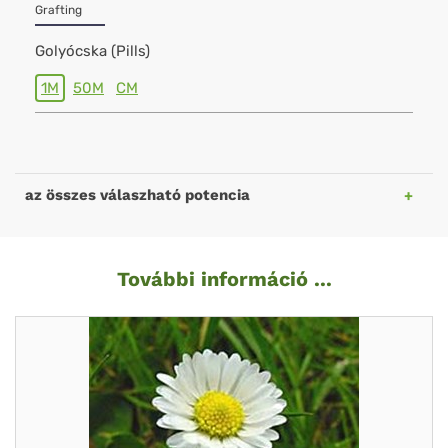
Grafting
Golyócska (Pills)
1M
50M
CM
az összes válaszható potencia
További információ ...