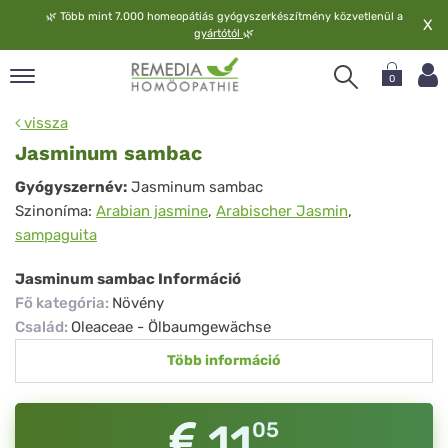
🌿
Több mint 7.000 homeopátiás gyógyszerkészítmény közvetlenül a
X
gyártótól
🌿
0
pand
vissza
elv
Jasminum sambac
pand
Jasminum
Gyógyszernév:
Jasminum sambac
op
Szinoníma:
Arabian jasmine
,
Arabischer Jasmin
,
sambac
pand
sampaguita
meopátia
pand
Jasminum sambac Információ
lgáltatás
Fő kategória
:
Növény
pand
Család
:
Oleaceae - Ölbaumgewächse
lunk
Több információ
11
05