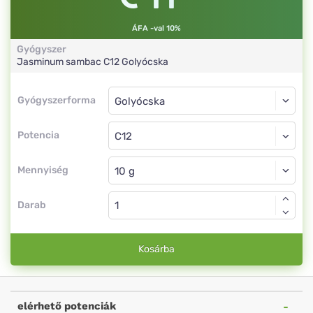
ÁFA -val 10%
Gyógyszer
Jasminum sambac
C12
Golyócska
Gyógyszerforma
Gyógyszerforma
Golyócska
Potencia
C12
Golyócska
Mennyiség
Darab
Kosárba
elérhető potenciák