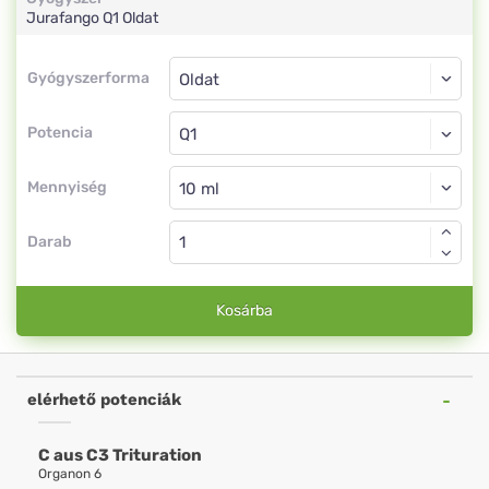
Jurafango
Q1
Oldat
Gyógyszerforma
Gyógyszerforma
Oldat
Potencia
Q1
Oldat
Mennyiség
Darab
Kosárba
elérhető potenciák
C aus C3 Trituration
Organon 6