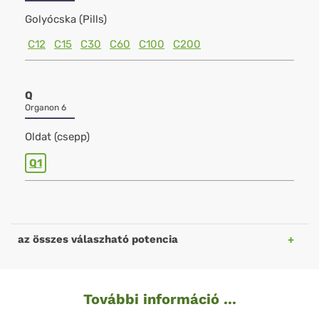
Golyócska (Pills)
C12
C15
C30
C60
C100
C200
Q
Organon 6
Oldat (csepp)
Q1
az összes válaszható potencia
További információ ...