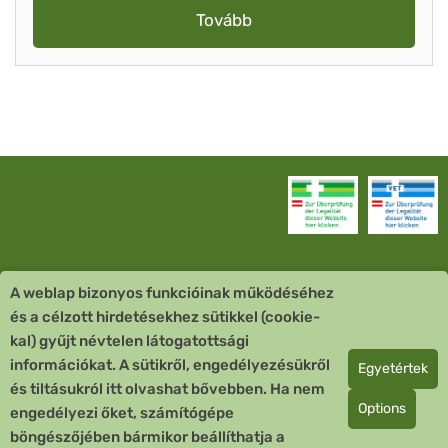
Tovább
A weblap bizonyos funkcióinak működéséhez
Vevőszolgálat
és a célzott hirdetésekhez sütikkel (cookie-
kal) gyűjt névtelen látogatottsági
Quick Links
információkat. A sütikről, engedélyezésükről
Egyetértek
és tiltásukról itt olvashat bővebben. Ha nem
Fizetési mód
Options
engedélyezi őket, számítógépe
böngészőjében bármikor beállíthatja a