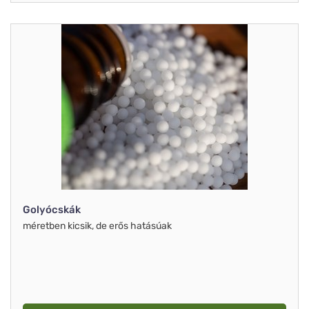
Golyócskák
méretben kicsik, de erős hatásúak