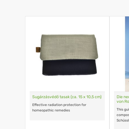
Sugárzásvédő tasak (ca. 15 x 10,5 cm)
Die n
von R
Effective radiation protection for
This gu
homeopathic remedies
composi
Schüssl