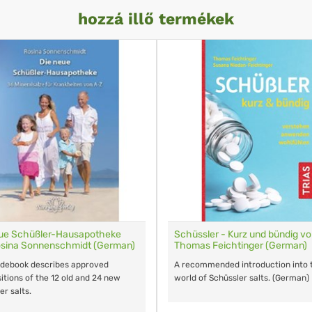
hozzá illő termékek
eue Schüßler-Hausapotheke
Schüssler - Kurz und bündig v
osina Sonnenschmidt (German)
Thomas Feichtinger (German)
idebook describes approved
A recommended introduction into 
tions of the 12 old and 24 new
world of Schüssler salts. (German)
er salts.