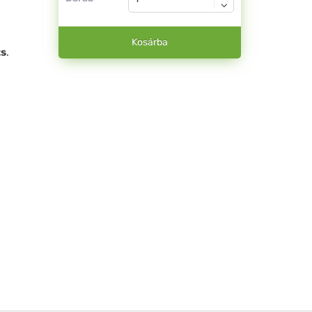
Kosárba
ts
.