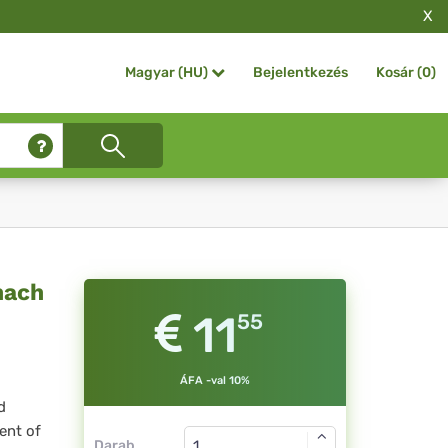
X
Bejelentkezés
Kosár (
0
)
Magyar (HU)
nach
11
55
ÁFA -val 10%
d
ent of
Darab