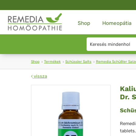
Shop
Homeopátia
Search
type
Shop
Termékek
Schüssler Salts
Remedia Schüßler Salze
vissza
Ka
Kali
Dr. 
bi
Schüs
D1
Nr.
Remedia
tablets