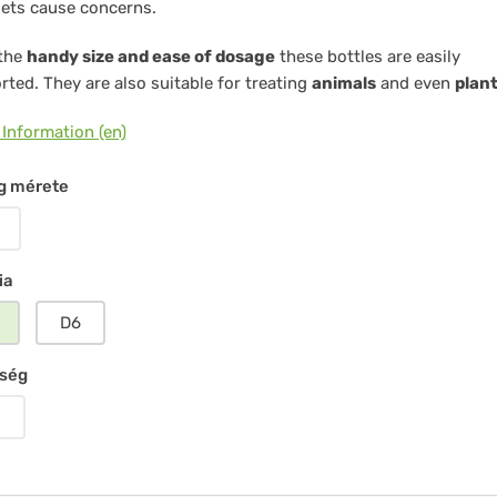
lets cause concerns.
ochemie
 the
handy size and ease of dosage
these bottles are easily
ch
rted. They are also suitable for treating
animals
and even
plan
 Information (en)
üßler
 mérete
ia
D6
ség
g