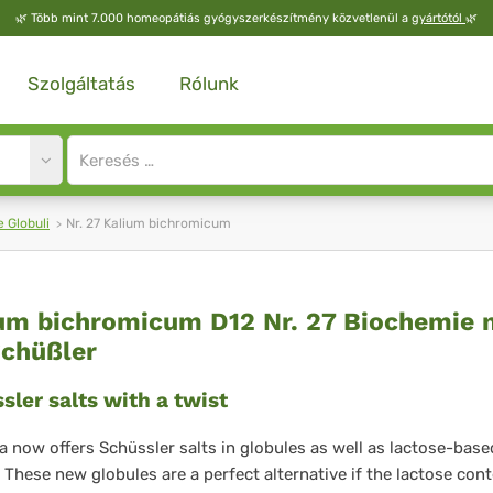
🌿
Több mint 7.000 homeopátiás gyógyszerkészítmény közvetlenül a
gyártótól
🌿
Szolgáltatás
Rólunk
Site
search
input
 Globuli
Nr. 27 Kalium bichromicum
lium
um bichromicum D12 Nr. 27 Biochemie 
Schüßler
chromicum
sler salts with a twist
2
 now offers Schüssler salts in globules as well as lactose-base
. These new globules are a perfect alternative if the lactose cont