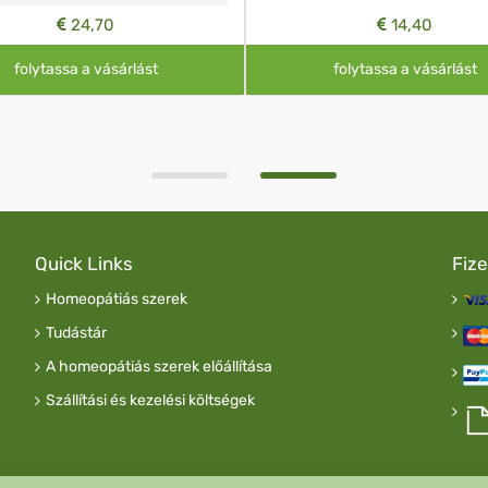
24,70
14,40
folytassa a vásárlást
folytassa a vásárlást
Quick Links
Fiz
Homeopátiás szerek
Tudástár
A homeopátiás szerek előállítása
Szállítási és kezelési költségek