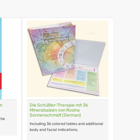
on
Die Schüßler-Therapie mit 36
Nr. 1 Cal
Mineralsalzen von Rosina
Biochemie 
Sonnenschmidt (German)
the
Including 36 colored tables and additional
body and facial indications.