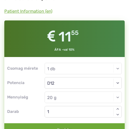
Dr.
Schüßler
Patient Information (en)
11
55
ÁFA -val 10%
Csomag mérete
Potencia
Mennyiség
Darab