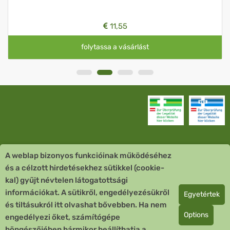
11,55
folytassa a vásárlást
A weblap bizonyos funkcióinak működéséhez
Vevőszolgálat
és a célzott hirdetésekhez sütikkel (cookie-
kal) gyűjt névtelen látogatottsági
Quick Links
információkat. A sütikről, engedélyezésükről
Egyetértek
és tiltásukról itt olvashat bővebben. Ha nem
Fizetési mód
Options
engedélyezi őket, számítógépe
böngészőjében bármikor beállíthatja a