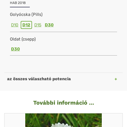
HAB 2018
Golyócska (Pills)
D10
D12
D15
D30
Oldat (csepp)
D30
az összes válaszható potencia
További információ ...