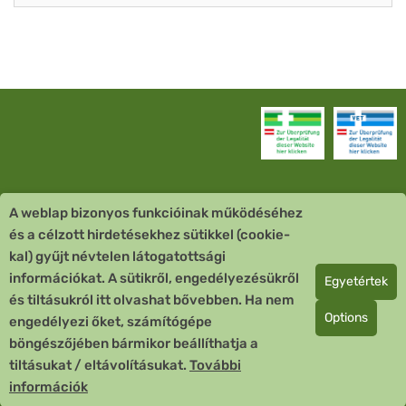
A weblap bizonyos funkcióinak működéséhez
Vevőszolgálat
és a célzott hirdetésekhez sütikkel (cookie-
kal) gyűjt névtelen látogatottsági
Quick Links
információkat. A sütikről, engedélyezésükről
Egyetértek
és tiltásukról itt olvashat bővebben. Ha nem
Fizetési mód
Options
engedélyezi őket, számítógépe
böngészőjében bármikor beállíthatja a
Copyright © 2026 Team Santé Salvator Apotheke
tiltásukat / eltávolításukat.
További
Remedia Homöopathie GmbH GMP zertifizierter Arzneihersteller
információk