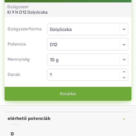
Gyógyszer
KI 9 N
D12
Golyócska
Gyógyszerforma
Gyógyszerforma
Golyócska
Potencia
D12
Golyócska
Mennyiség
Darab
Kosárba
elérhető potenciák
D