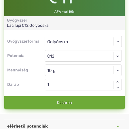
ÁFA -val 10%
Gyógyszer
Lac lupi
C12
Golyócska
Gyógyszerforma
Gyógyszerforma
Golyócska
Potencia
C12
Golyócska
Mennyiség
Darab
Kosárba
elérhető potenciák