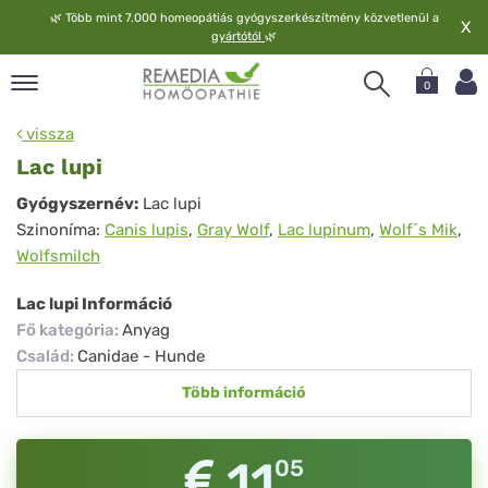
🌿
Több mint 7.000 homeopátiás gyógyszerkészítmény közvetlenül a
X
gyártótól
🌿
0
pand
vissza
elv
Lac lupi
pand
Lac
Gyógyszernév:
Lac lupi
op
Szinoníma:
Canis lupis
,
Gray Wolf
,
Lac lupinum
,
Wolf´s Mik
,
lupi
pand
Wolfsmilch
meopátia
pand
Lac lupi Információ
lgáltatás
Fő kategória
:
Anyag
pand
Család
:
Canidae - Hunde
lunk
Több információ
11
05