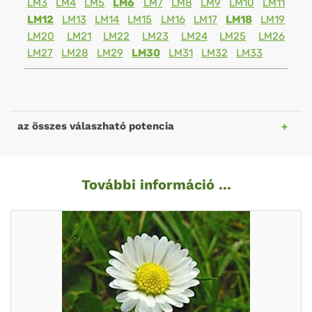
LM3
LM4
LM5
LM6
LM7
LM8
LM9
LM10
LM11
LM12
LM13
LM14
LM15
LM16
LM17
LM18
LM19
LM20
LM21
LM22
LM23
LM24
LM25
LM26
LM27
LM28
LM29
LM30
LM31
LM32
LM33
az összes válaszható potencia
További információ ...