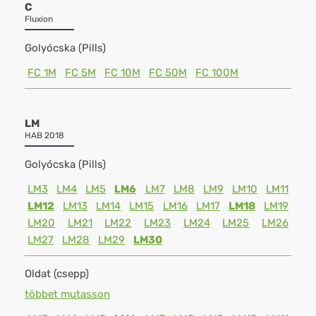
C
Fluxion
Golyócska (Pills)
FC 1M
FC 5M
FC 10M
FC 50M
FC 100M
LM
HAB 2018
Golyócska (Pills)
LM3
LM4
LM5
LM6
LM7
LM8
LM9
LM10
LM11
LM12
LM13
LM14
LM15
LM16
LM17
LM18
LM19
LM20
LM21
LM22
LM23
LM24
LM25
LM26
LM27
LM28
LM29
LM30
Oldat (csepp)
többet mutasson