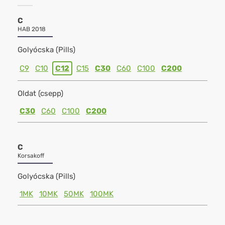
C
HAB 2018
Golyócska (Pills)
C9
C10
C12
C15
C30
C60
C100
C200
Oldat (csepp)
C30
C60
C100
C200
C
Korsakoff
Golyócska (Pills)
1MK
10MK
50MK
100MK