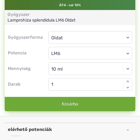
ÁFA -val 10%
Gyógyszer
Lamprohiza splendidula
LM6
Oldat
Gyógyszerforma
Gyógyszerforma
Oldat
Potencia
LM6
Oldat
Mennyiség
Darab
Kosárba
elérhető potenciák