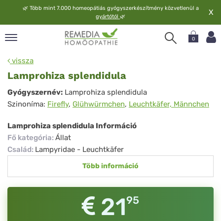
🌿
Több mint 7.000 homeopátiás gyógyszerkészítmény közvetlenül a
X
gyártótól
🌿
0
pand
vissza
elv
Lamprohiza splendidula
pand
Lamprohiza
Gyógyszernév:
Lamprohiza splendidula
op
Szinoníma:
Firefly
,
Glühwürmchen
,
Leuchtkäfer, Männchen
splendidula
pand
meopátia
Lamprohiza splendidula Információ
pand
Fő kategória
:
Állat
lgáltatás
Család
:
Lampyridae - Leuchtkäfer
pand
Több információ
lunk
21
95