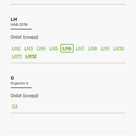
LM
HAB 2018
Oldat (csepp)
LM2
LM3
LM4
LM5
LM6
LM7
LM8
LM9
LM10
LM11
LM12
Q
Organon 6
Oldat (csepp)
Q3