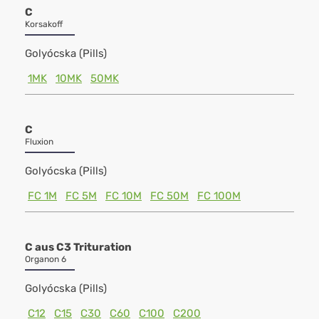
C
Korsakoff
Golyócska (Pills)
1MK
10MK
50MK
C
Fluxion
Golyócska (Pills)
FC 1M
FC 5M
FC 10M
FC 50M
FC 100M
C aus C3 Trituration
Organon 6
Golyócska (Pills)
C12
C15
C30
C60
C100
C200