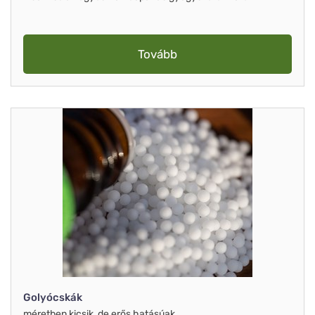
Tovább
Golyócskák
méretben kicsik, de erős hatásúak