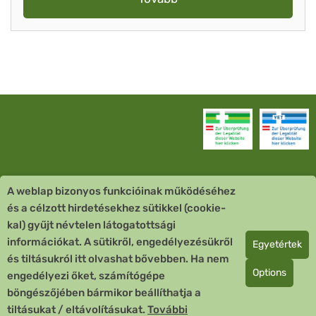
A weblap bizonyos funkcióinak működéséhez
Vevőszolgálat
és a célzott hirdetésekhez sütikkel (cookie-
kal) gyűjt névtelen látogatottsági
Quick Links
információkat. A sütikről, engedélyezésükről
Egyetértek
és tiltásukról itt olvashat bővebben. Ha nem
Fizetési mód
Options
engedélyezi őket, számítógépe
böngészőjében bármikor beállíthatja a
Copyright © 2026 Team Santé Salvator Apotheke
tiltásukat / eltávolításukat.
További