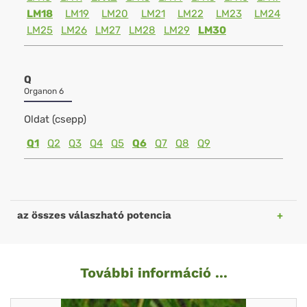
LM18
LM19
LM20
LM21
LM22
LM23
LM24
LM25
LM26
LM27
LM28
LM29
LM30
Q
Organon 6
Oldat (csepp)
Q1
Q2
Q3
Q4
Q5
Q6
Q7
Q8
Q9
az összes válaszható potencia
További információ ...