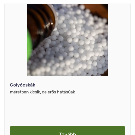
Golyócskák
méretben kicsik, de erős hatásúak
Tovább