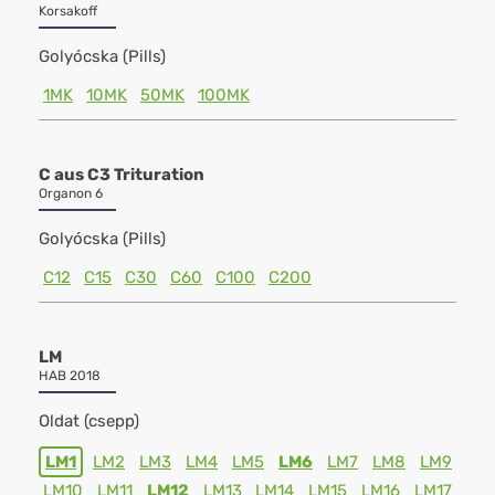
Korsakoff
Golyócska (Pills)
1MK
10MK
50MK
100MK
C aus C3 Trituration
Organon 6
Golyócska (Pills)
C12
C15
C30
C60
C100
C200
LM
HAB 2018
Oldat (csepp)
LM1
LM2
LM3
LM4
LM5
LM6
LM7
LM8
LM9
LM10
LM11
LM12
LM13
LM14
LM15
LM16
LM17