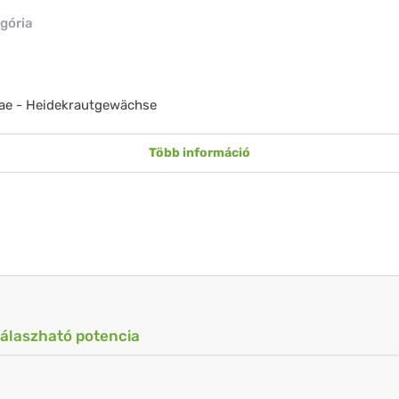
gória
ae - Heidekrautgewächse
Több információ
válaszható potencia