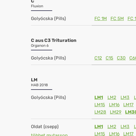
C
Fluxion
Golyócska (Pills)
FC 1M
FC 5M
FC 
C aus C3 Trituration
Organon 6
Golyócska (Pills)
C12
C15
C30
C6
LM
HAB 2018
Golyócska (Pills)
LM1
LM2
LM3
LM15
LM16
LM17
LM28
LM29
LM3
Oldat (csepp)
LM1
LM2
LM3
LM15
LM16
LM17
többet mutasson