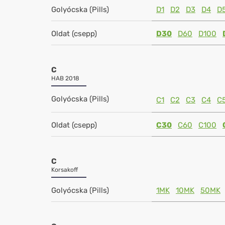
Golyócska (Pills)
D1
D2
D3
D4
D
Oldat (csepp)
D30
D60
D100
C
HAB 2018
Golyócska (Pills)
C1
C2
C3
C4
C
Oldat (csepp)
C30
C60
C100
C
Korsakoff
Golyócska (Pills)
1MK
10MK
50MK