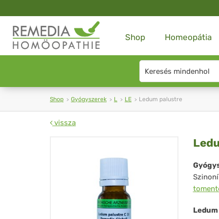
Shop
Homeopátia
Search
type
Shop
Gyógyszerek
L
LE
Ledum palustre
vissza
Le
Ledu
pal
Gyógys
Szinon
tomen
Ledum 