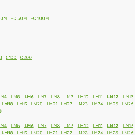
10M
FC 50M
FC 100M
0
C100
C200
LM4
LM5
LM6
LM7
LM8
LM9
LM10
LM11
LM12
LM13
LM18
LM19
LM20
LM21
LM22
LM23
LM24
LM25
LM26
0
LM4
LM5
LM6
LM7
LM8
LM9
LM10
LM11
LM12
LM13
LM18
LM19
LM20
LM21
LM22
LM23
LM24
LM25
LM26