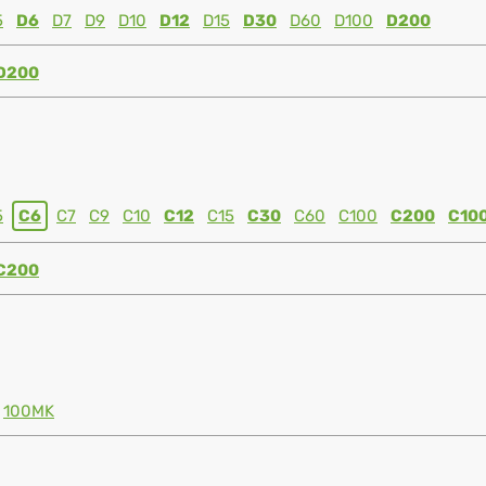
5
D6
D7
D9
D10
D12
D15
D30
D60
D100
D200
D200
5
C6
C7
C9
C10
C12
C15
C30
C60
C100
C200
C10
C200
100MK