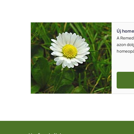
Új home
A Remed
azon dol
homeopát