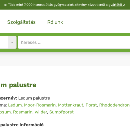
🌿
Több mint 7.000 homeopátiás gyógyszerkészítmény közvetlenül a
gyártótól
🌿
Szolgáltatás
Rólunk
Site
search
input
dum
m palustre
ustre
zernév:
Ledum palustre
íma:
Ledum
,
Moor-Rosmarin
,
Mottenkraut
,
Porst
,
Rhododendron
tosum
,
Rosmarin, wilder
,
Sumpfporst
palustre Információ