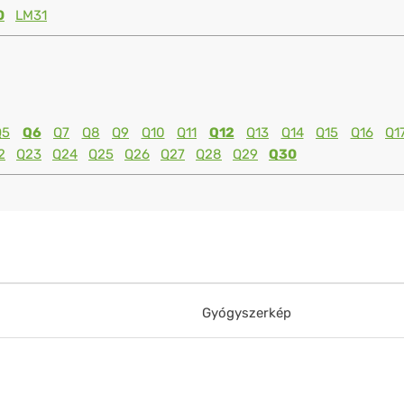
0
LM31
Q5
Q6
Q7
Q8
Q9
Q10
Q11
Q12
Q13
Q14
Q15
Q16
Q1
2
Q23
Q24
Q25
Q26
Q27
Q28
Q29
Q30
Gyógyszerkép