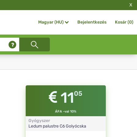
X
Bejelentkezés
Kosár (
0
)
Magyar (HU)
11
05
ÁFA -val 10%
Gyógyszer
Ledum palustre
C6
Golyócska