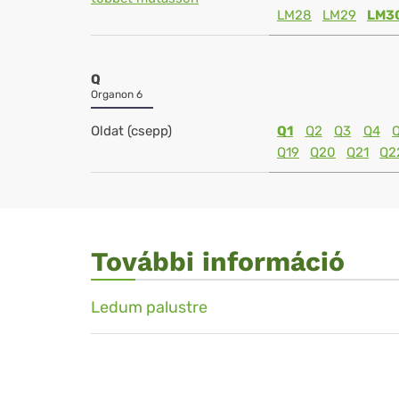
LM28
LM29
LM3
Q
Organon 6
Oldat (csepp)
Q1
Q2
Q3
Q4
Q19
Q20
Q21
Q2
További információ
Ledum palustre