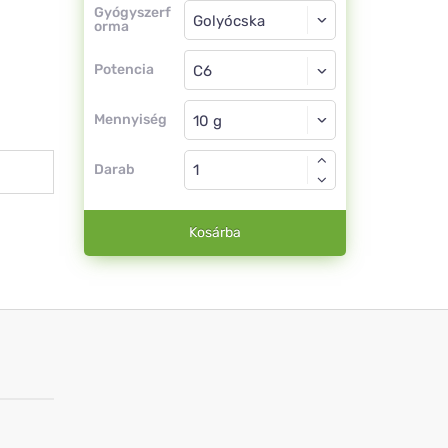
Gyógyszerforma
Gyógyszerf
orma
Golyócska
Potencia
C6
Golyócska
Mennyiség
Darab
Kosárba