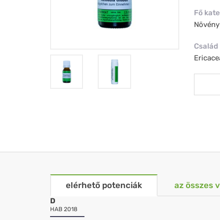
Fő kate
Növény
Család
Ericace
elérhető potenciák
az összes 
D
HAB 2018