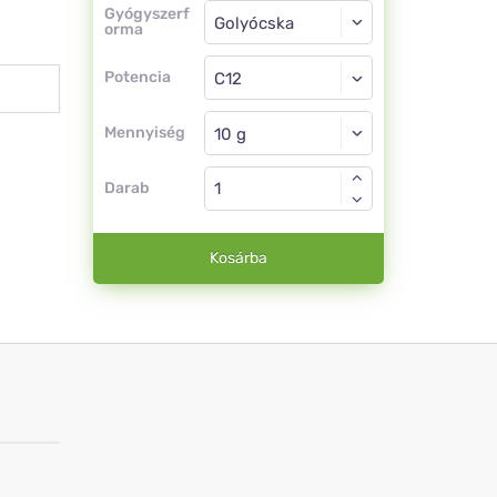
Gyógyszerforma
Gyógyszerf
orma
Golyócska
Potencia
C12
Golyócska
Mennyiség
Darab
Kosárba