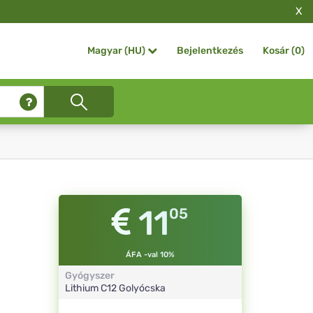
X
Bejelentkezés
Kosár (
0
)
Magyar (HU)
11
05
ÁFA -val 10%
Gyógyszer
Lithium
C12
Golyócska