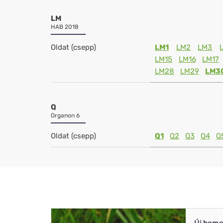
LM
HAB 2018
Oldat (csepp)
LM1
LM2
LM3
LM15
LM16
LM17
LM28
LM29
LM3
Q
Organon 6
Oldat (csepp)
Q1
Q2
Q3
Q4
Q