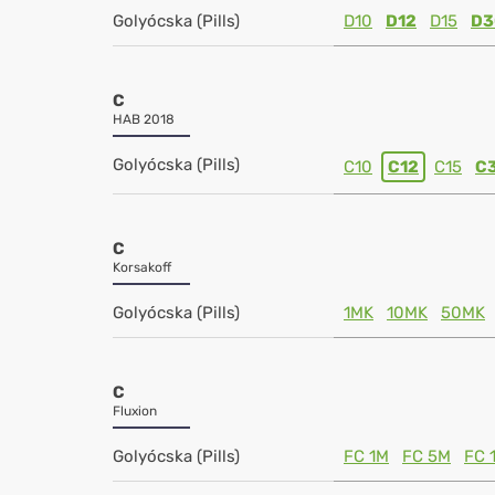
Golyócska (Pills)
D10
D12
D15
D3
C
HAB 2018
Golyócska (Pills)
C10
C12
C15
C
C
Korsakoff
Golyócska (Pills)
1MK
10MK
50MK
C
Fluxion
Golyócska (Pills)
FC 1M
FC 5M
FC 