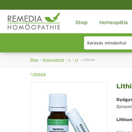
Shop
Homeopátia
Search
type
Shop
Gyógyszerek
L
LI
Lithium
vissza
Lit
Lith
Gyógys
Szinon
Lithiu