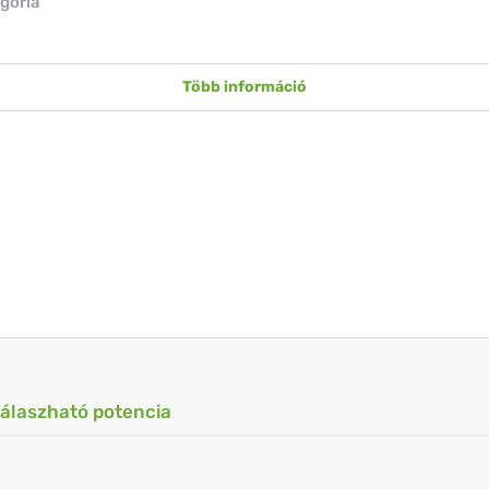
gória
Több információ
válaszható potencia