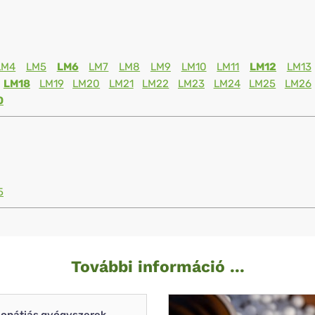
LM4
LM5
LM6
LM7
LM8
LM9
LM10
LM11
LM12
LM13
LM18
LM19
LM20
LM21
LM22
LM23
LM24
LM25
LM26
0
5
További információ ...