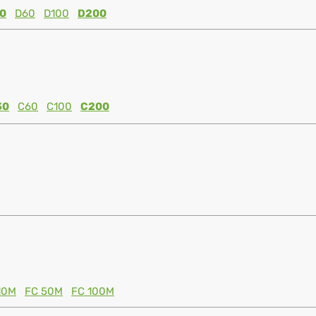
0
D60
D100
D200
30
C60
C100
C200
10M
FC 50M
FC 100M