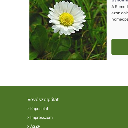
Új home
A Remed
azon dol
homeopát
Vevőszolgálat
Kapcsolat
Impresszum
ÁSZF