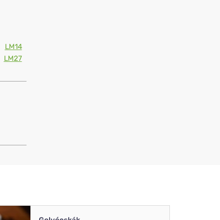
LM14
LM27