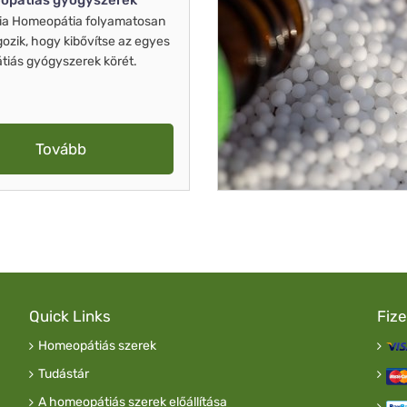
opátiás gyógyszerek
ia Homeopátia folyamatosan
gozik, hogy kibővítse az egyes
iás gyógyszerek körét.
Tovább
Quick Links
Fiz
Homeopátiás szerek
Tudástár
A homeopátiás szerek előállítása