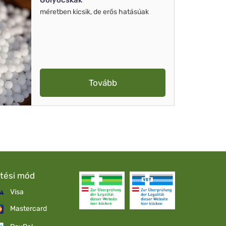
Golyócskák
méretben kicsik, de erős hatásúak
Tovább
etési mód
Visa
Mastercard