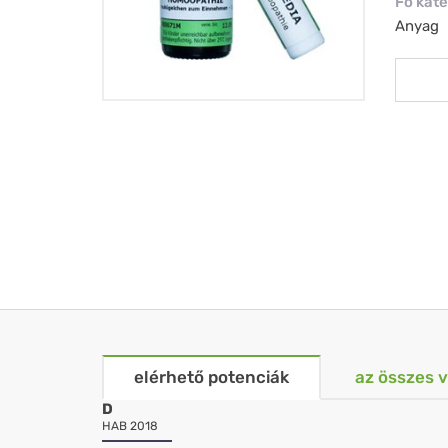
Fő kate
Anyag
elérhető potenciák
az összes 
D
HAB 2018