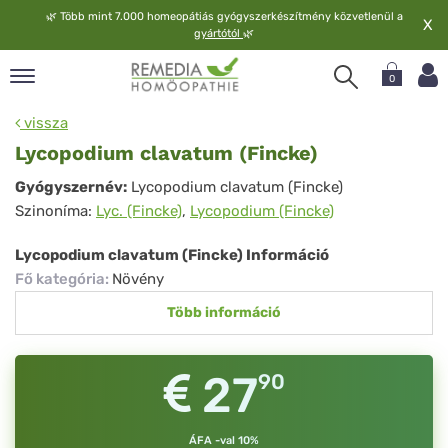
🌿
Több mint 7.000 homeopátiás gyógyszerkészítmény közvetlenül a
X
gyártótól
🌿
0
pand
vissza
elv
Lycopodium clavatum (Fincke)
pand
Lycopodium
Gyógyszernév:
Lycopodium clavatum (Fincke)
op
Szinoníma:
Lyc. (Fincke)
,
Lycopodium (Fincke)
clavatum
pand
meopátia
(Fincke)
Lycopodium clavatum (Fincke) Információ
pand
Fő kategória
:
Növény
lgáltatás
Több információ
pand
lunk
27
90
ÁFA -val 10%