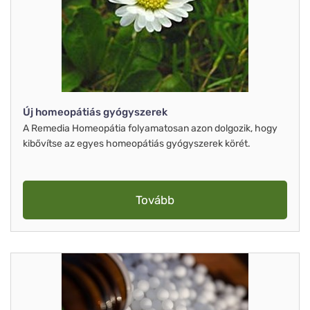
Új homeopátiás gyógyszerek
A Remedia Homeopátia folyamatosan azon dolgozik, hogy
kibővítse az egyes homeopátiás gyógyszerek körét.
Tovább