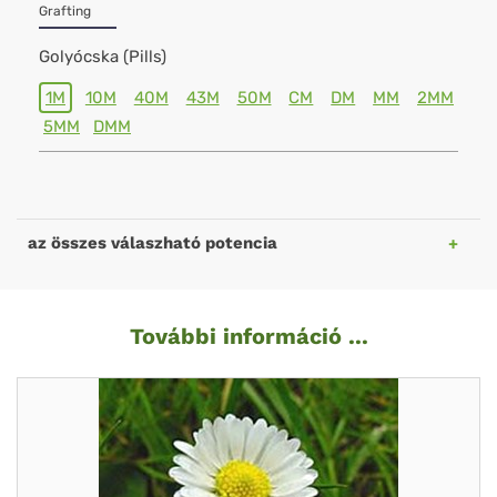
Grafting
Golyócska (Pills)
1M
10M
40M
43M
50M
CM
DM
MM
2MM
5MM
DMM
az összes válaszható potencia
További információ ...