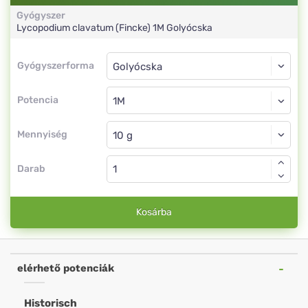
Gyógyszer
Lycopodium clavatum (Fincke)
1M
Golyócska
Gyógyszerforma
Gyógyszerforma
Golyócska
Potencia
1M
Golyócska
Mennyiség
Darab
Kosárba
elérhető potenciák
Historisch