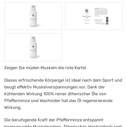
Mag.
Zeigen Sie müden Muskeln die rote Karte!
Müntz
Dieses erfrischende Körpergel ist ideal nach dem Sport und
Kühl
beugt effektiv Muskelverspannungen vor. Dank der
dich
kühlenden Wirkung 100% reiner ätherischer Öle von
Pfefferminze und Wacholder hat das Öl regenerierende
ab
Wirkung.
Gel
Die beruhigende Kraft der Pfefferminze entspannt
beanspruchte Muskelpartien. Ätherisches Wacholderöl regt