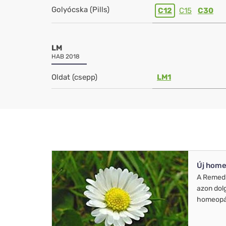
Golyócska (Pills)
C12
C15
C30
LM
HAB 2018
Oldat (csepp)
LM1
Új home
A Remed
azon dol
homeopát