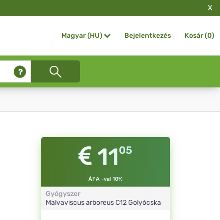
X
Bejelentkezés
Kosár (
0
)
Magyar (HU)
11
05
ÁFA -val 10%
Gyógyszer
Malvaviscus arboreus
C12
Golyócska