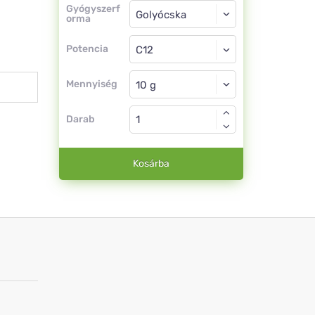
Gyógyszerforma
Gyógyszerf
orma
Golyócska
Potencia
C12
Golyócska
Mennyiség
Darab
Kosárba