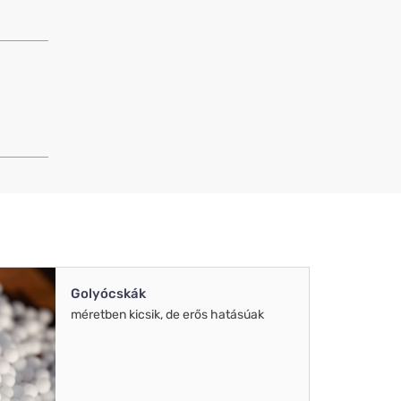
Golyócskák
méretben kicsik, de erős hatásúak