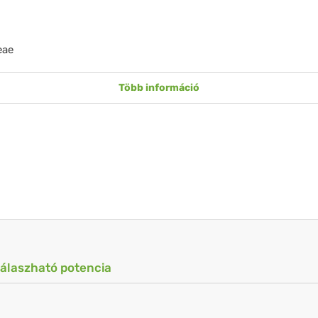
eae
Több információ
válaszható potencia