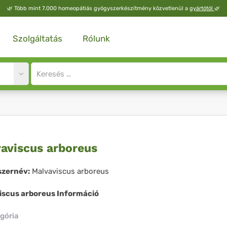
🌿
Több mint 7.000 homeopátiás gyógyszerkészítmény közvetlenül a
gyártótól
🌿
Szolgáltatás
Rólunk
Site
search
input
vaviscus
aviscus arboreus
oreus
zernév:
Malvaviscus arboreus
iscus arboreus Információ
gória