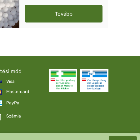
Tovább
etési mód
Visa
Mastercard
PayPal
Számla