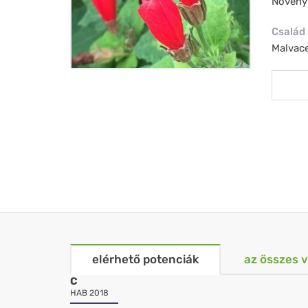
Növény
Család
Malvac
elérhető potenciák
az összes 
C
HAB 2018