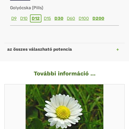
Golyócska (Pills)
D9
D10
D12
D15
D30
D60
D100
D200
az összes válaszható potencia
További információ ...