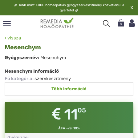
🌿
Több mint 7.000 homeopátiás gyógyszerkészítmény közvetlenül a
X
gyártótól
🌿
0
pand
vissza
elv
Mesenchym
pand
Mesenchym
Gyógyszernév:
Mesenchym
op
pand
Mesenchym Információ
meopátia
Fő kategória
:
szervkészítmény
pand
Több információ
lgáltatás
pand
lunk
11
05
ÁFA -val 10%
Gyógyszer