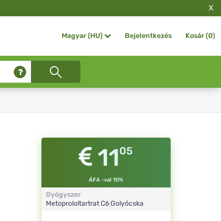
X
Bejelentkezés
Kosár (
0
)
Magyar (HU)
11
05
ÁFA -val 10%
Gyógyszer
Metoprololtartrat
C6
Golyócska