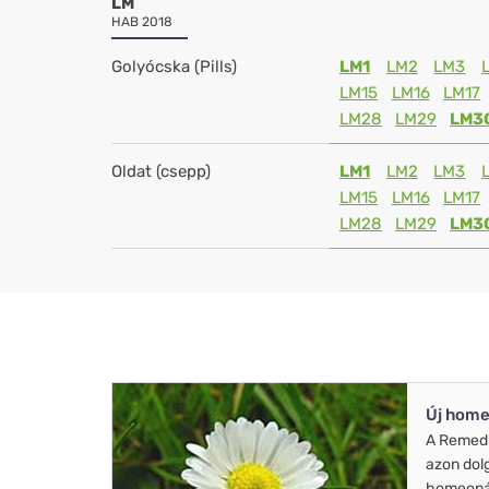
LM
HAB 2018
Golyócska (Pills)
LM1
LM2
LM3
LM15
LM16
LM17
LM28
LM29
LM3
Oldat (csepp)
LM1
LM2
LM3
LM15
LM16
LM17
LM28
LM29
LM3
Új home
A Remed
azon dol
homeopát