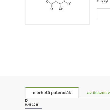
Anyag
elérhető potenciák
az összes 
D
HAB 2018