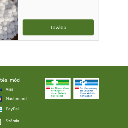
Tovább
etési mód
Visa
Mastercard
PayPal
Számla