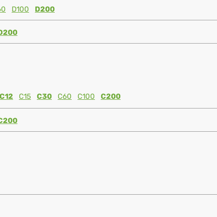
60
D100
D200
D200
C12
C15
C30
C60
C100
C200
C200