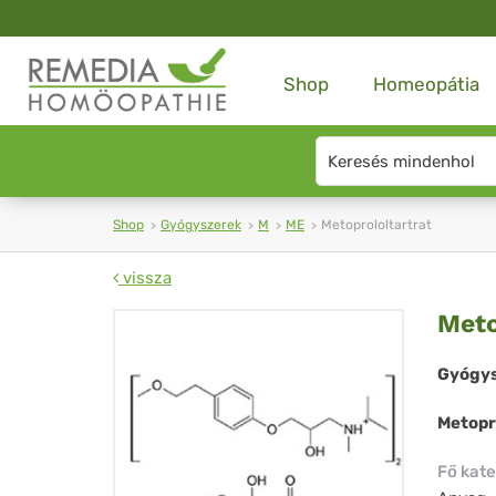
Shop
Homeopátia
Search
type
Shop
Gyógyszerek
M
ME
Metoprololtartrat
vissza
Met
Meto
Gyógys
Metopr
Fő kate