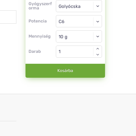
Gyógyszerforma
Gyógyszerf
orma
Golyócska
Potencia
C6
Golyócska
Mennyiség
Darab
Kosárba