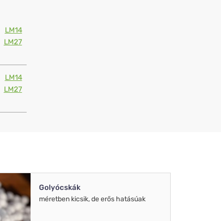
LM14
LM27
LM14
LM27
Golyócskák
méretben kicsik, de erős hatásúak