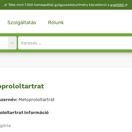
🌿
Több mint 7.000 homeopátiás gyógyszerkészítmény közvetlenül a
gyártótól
🌿
Szolgáltatás
Rólunk
Site
search
input
oprololtartrat
prololtartrat
zernév:
Metoprololtartrat
ololtartrat Információ
gória