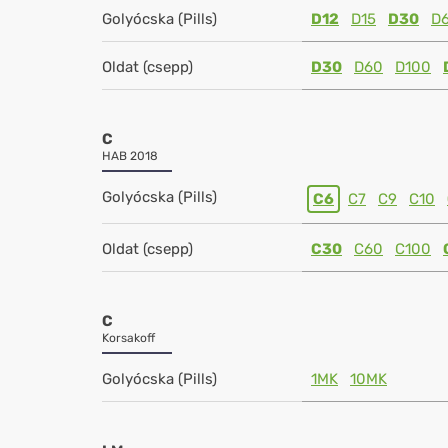
Golyócska (Pills)
D12
D15
D30
D
Oldat (csepp)
D30
D60
D100
C
HAB 2018
Golyócska (Pills)
C6
C7
C9
C10
Oldat (csepp)
C30
C60
C100
C
Korsakoff
Golyócska (Pills)
1MK
10MK