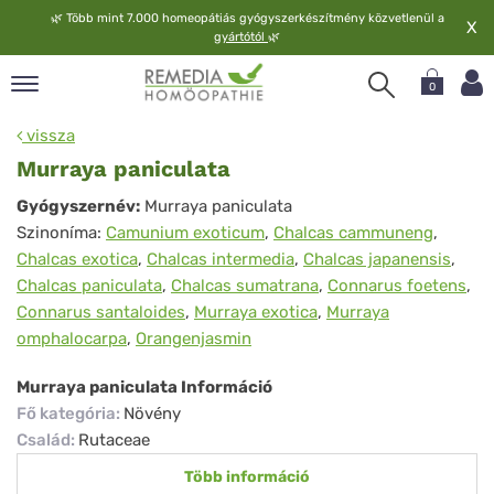
🌿
Több mint 7.000 homeopátiás gyógyszerkészítmény közvetlenül a
X
gyártótól
🌿
0
pand
vissza
elv
Murraya paniculata
pand
Murraya
Gyógyszernév:
Murraya paniculata
op
Szinoníma:
Camunium exoticum
,
Chalcas cammuneng
,
paniculata
pand
Chalcas exotica
,
Chalcas intermedia
,
Chalcas japanensis
,
meopátia
Chalcas paniculata
,
Chalcas sumatrana
,
Connarus foetens
,
pand
Connarus santaloides
,
Murraya exotica
,
Murraya
lgáltatás
omphalocarpa
,
Orangenjasmin
pand
lunk
Murraya paniculata Információ
Fő kategória
:
Növény
Család
:
Rutaceae
Több információ