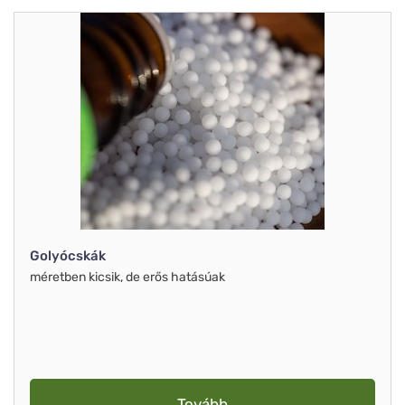
Golyócskák
méretben kicsik, de erős hatásúak
Tovább