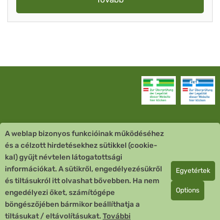
A weblap bizonyos funkcióinak működéséhez
Vevőszolgálat
és a célzott hirdetésekhez sütikkel (cookie-
kal) gyűjt névtelen látogatottsági
Quick Links
információkat. A sütikről, engedélyezésükről
Egyetértek
és tiltásukról itt olvashat bővebben. Ha nem
Fizetési mód
Options
engedélyezi őket, számítógépe
böngészőjében bármikor beállíthatja a
Copyright © 2026 Team Santé Salvator Apotheke
tiltásukat / eltávolításukat.
További