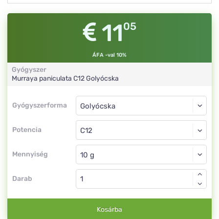
11
05
ÁFA -val 10%
Gyógyszer
Murraya paniculata
C12
Golyócska
Gyógyszerforma
Gyógyszerforma
Golyócska
Potencia
C12
Golyócska
Mennyiség
Darab
Kosárba