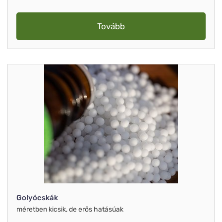
Tovább
Golyócskák
méretben kicsik, de erős hatásúak