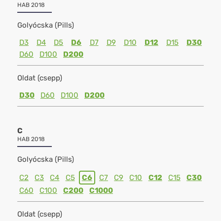
HAB 2018
Golyócska (Pills)
D3
D4
D5
D6
D7
D9
D10
D12
D15
D30
D60
D100
D200
Oldat (csepp)
D30
D60
D100
D200
C
HAB 2018
Golyócska (Pills)
C2
C3
C4
C5
C6
C7
C9
C10
C12
C15
C30
C60
C100
C200
C1000
Oldat (csepp)