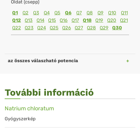
Oldat (csepp)
Q1
Q2
Q3
Q4
Q5
Q6
Q7
Q8
Q9
Q10
Q11
Q12
Q13
Q14
Q15
Q16
Q17
Q18
Q19
Q20
Q21
Q22
Q23
Q24
Q25
Q26
Q27
Q28
Q29
Q30
az összes válaszható potencia
További információ
Natrium chloratum
Gyógyszerkép