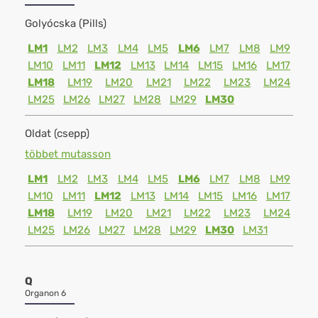
Golyócska (Pills)
LM1
LM2
LM3
LM4
LM5
LM6
LM7
LM8
LM9
LM10
LM11
LM12
LM13
LM14
LM15
LM16
LM17
LM18
LM19
LM20
LM21
LM22
LM23
LM24
LM25
LM26
LM27
LM28
LM29
LM30
Oldat (csepp)
többet mutasson
LM1
LM2
LM3
LM4
LM5
LM6
LM7
LM8
LM9
LM10
LM11
LM12
LM13
LM14
LM15
LM16
LM17
LM18
LM19
LM20
LM21
LM22
LM23
LM24
LM25
LM26
LM27
LM28
LM29
LM30
LM31
Q
Organon 6