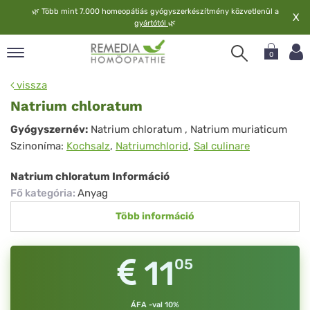
🌿
Több mint 7.000 homeopátiás gyógyszerkészítmény közvetlenül a
X
gyártótól
🌿
0
pand
vissza
elv
Natrium chloratum
pand
Natrium
Gyógyszernév:
Natrium chloratum
, Natrium muriaticum
op
Szinoníma:
Kochsalz
,
Natriumchlorid
,
Sal culinare
chloratum
pand
meopátia
Natrium chloratum Információ
pand
Fő kategória
:
Anyag
lgáltatás
Több információ
pand
lunk
11
05
ÁFA -val 10%