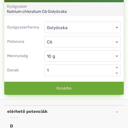
Gyógyszer
Natrium chloratum
C6
Golyócska
Gyógyszerforma
Gyógyszerforma
Golyócska
Potencia
C6
Golyócska
Mennyiség
Darab
Kosárba
elérhető potenciák
D