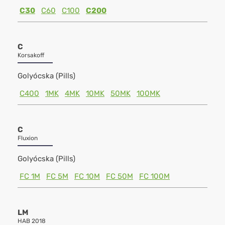
C30
C60
C100
C200
C
Korsakoff
Golyócska (Pills)
C400
1MK
4MK
10MK
50MK
100MK
C
Fluxion
Golyócska (Pills)
FC 1M
FC 5M
FC 10M
FC 50M
FC 100M
LM
HAB 2018