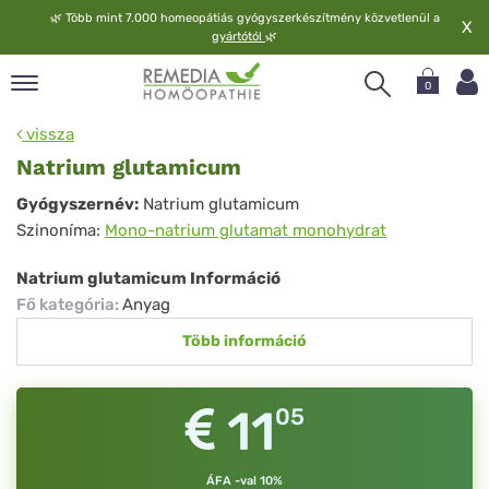
🌿
Több mint 7.000 homeopátiás gyógyszerkészítmény közvetlenül a
X
gyártótól
🌿
0
pand
vissza
elv
Natrium glutamicum
pand
Natrium
Gyógyszernév:
Natrium glutamicum
op
Szinoníma:
Mono-natrium glutamat monohydrat
glutamicum
pand
meopátia
Natrium glutamicum Információ
pand
Fő kategória
:
Anyag
lgáltatás
Több információ
pand
lunk
11
05
ÁFA -val 10%