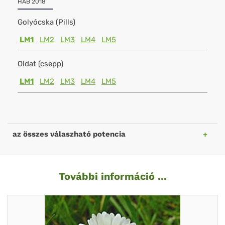
HAB 2018
Golyócska (Pills)
LM1
LM2
LM3
LM4
LM5
Oldat (csepp)
LM1
LM2
LM3
LM4
LM5
az összes válaszható potencia
További információ ...