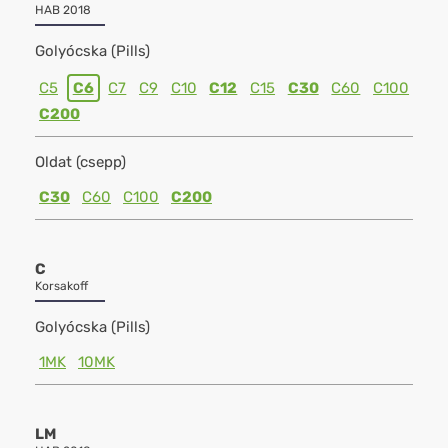
HAB 2018
Golyócska (Pills)
C5
C6
C7
C9
C10
C12
C15
C30
C60
C100
C200
Oldat (csepp)
C30
C60
C100
C200
C
Korsakoff
Golyócska (Pills)
1MK
10MK
LM