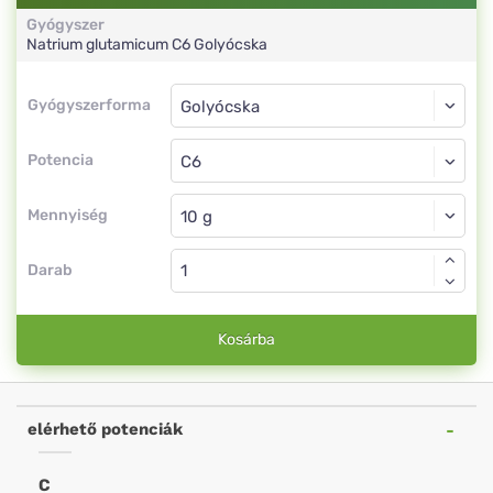
Gyógyszer
Natrium glutamicum
C6
Golyócska
Gyógyszerforma
Gyógyszerforma
Golyócska
Potencia
C6
Golyócska
Mennyiség
Darab
Kosárba
elérhető potenciák
C