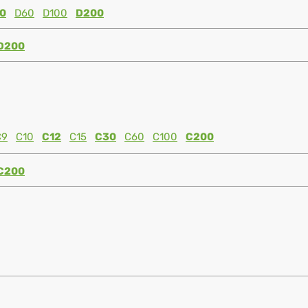
0
D60
D100
D200
D200
C9
C10
C12
C15
C30
C60
C100
C200
C200