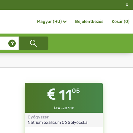
X
Bejelentkezés
Kosár (
0
)
Magyar (HU)
11
05
ÁFA -val 10%
Gyógyszer
Natrium oxalicum
C6
Golyócska