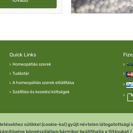
Tovább
Quick Links
Fiz
Homeopátiás szerek
Tudástár
A homeopátiás szerek előállítása
Szállítási és kezelési költségek
tésekhez sütikkel (cookie-kal) gyűjt névtelen látogatottsági i
számítógépe böngészőjében bármikor beállíthatja a tiltásukat /