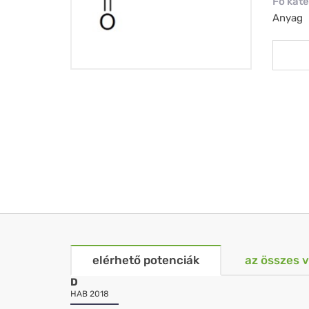
Fő kate
Anyag
elérhető potenciák
az összes 
D
HAB 2018