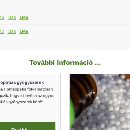
M4
LM5
LM6
M4
LM5
LM6
További információ ...
opátiás gyógyszerek
ia Homeopátia folyamatosan
gozik, hogy kibővítse az egyes
iás gyógyszerek körét.