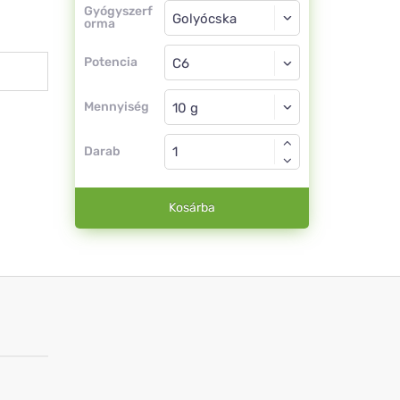
Gyógyszerforma
Gyógyszerf
orma
Golyócska
Potencia
C6
Golyócska
Mennyiség
Darab
Kosárba