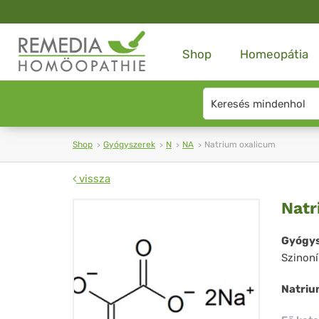
Shop
Homeopátia
Search
type
Shop
Gyógyszerek
N
NA
Natrium oxalicum
vissza
Na
Natr
oxa
Gyógys
Szinon
Natriu