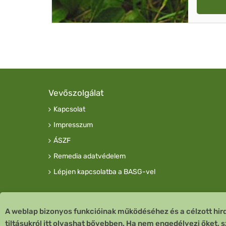
Vevőszolgálat
Kapcsolat
Impresszum
ÁSZF
Remedia adatvédelem
Lépjen kapcsolatba a BASG-vel
A weblap bizonyos funkcióinak működéséhez és a célzott hirde
tiltásukról itt olvashat bővebben. Ha nem engedélyezi őket, 