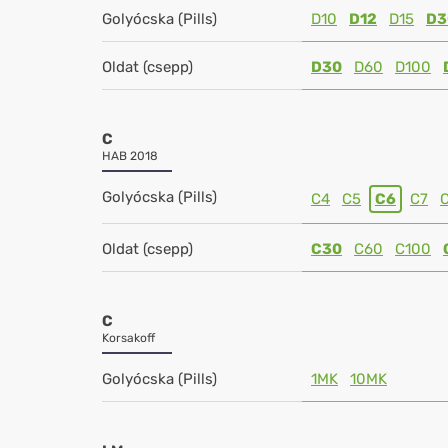
Golyócska (Pills)
D10
D12
D15
D3
Oldat (csepp)
D30
D60
D100
C
HAB 2018
Golyócska (Pills)
C4
C5
C6
C7
Oldat (csepp)
C30
C60
C100
C
Korsakoff
Golyócska (Pills)
1MK
10MK