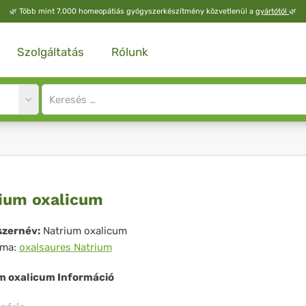
🌿
Több mint 7.000 homeopátiás gyógyszerkészítmény közvetlenül a
gyártótól
🌿
Szolgáltatás
Rólunk
Site
search
input
trium
ium oxalicum
licum
zernév:
Natrium oxalicum
íma:
oxalsaures Natrium
m oxalicum Információ