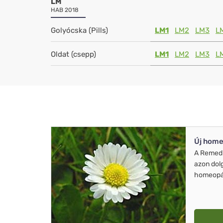
LM
HAB 2018
Golyócska (Pills)
LM1
LM2
LM3
L
Oldat (csepp)
LM1
LM2
LM3
L
Új home
A Remed
azon dol
homeopát