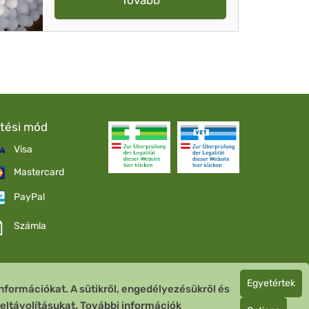
Tovább
etési mód
Visa
Mastercard
PayPal
Számla
Egyetértek
nformációkat. A sütikről, engedélyezésükről és
 eltávolításukat.
További információk