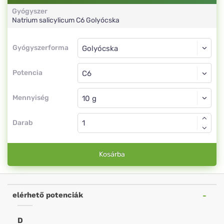
Gyógyszer
Natrium salicylicum
C6
Golyócska
Gyógyszerforma
Gyógyszerforma
Golyócska
Potencia
C6
Golyócska
Mennyiség
Darab
Kosárba
elérhető potenciák
D