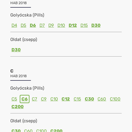
HAB 2018
Golyócska (Pills)
D4
D5
D6
D7
D9
D10
D12
D15
D30
Oldat (csepp)
D30
C
HAB 2018
Golyócska (Pills)
C5
C6
C7
C9
C10
C12
C15
C30
C60
C100
C200
Oldat (csepp)
C30
C60
C100
C200