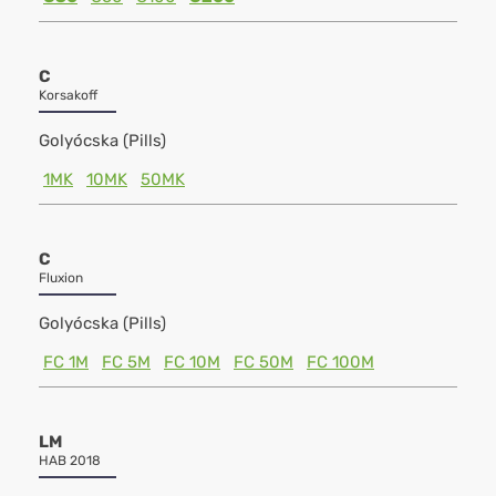
C
Korsakoff
Golyócska (Pills)
1MK
10MK
50MK
C
Fluxion
Golyócska (Pills)
FC 1M
FC 5M
FC 10M
FC 50M
FC 100M
LM
HAB 2018