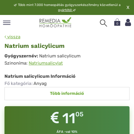
🌿
Több mint 7.000 homeopátiás gyógyszerkészítmény közvetlenül a
X
gyártótól
🌿
0
pand
vissza
elv
Natrium salicylicum
pand
Natrium
Gyógyszernév:
Natrium salicylicum
op
Szinoníma:
Natriumsalicylat
salicylicum
pand
meopátia
Natrium salicylicum Információ
pand
Fő kategória
:
Anyag
lgáltatás
Több információ
pand
lunk
11
05
ÁFA -val 10%