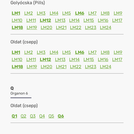
Golyócska (Pills)
LM1
LM2
LM3
LM4
LM5
LM6
LM7
LM8
LM9
LM10
LM11
LM12
LM13
LM14
LM15
LM16
LM17
LM18
LM19
LM20
LM21
LM22
LM23
LM24
Oldat (csepp)
LM1
LM2
LM3
LM4
LM5
LM6
LM7
LM8
LM9
LM10
LM11
LM12
LM13
LM14
LM15
LM16
LM17
LM18
LM19
LM20
LM21
LM22
LM23
LM24
Q
Organon 6
Oldat (csepp)
Q1
Q2
Q3
Q4
Q5
Q6