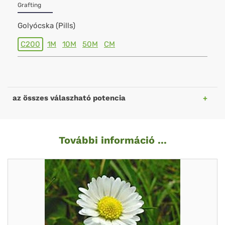
Grafting
Golyócska (Pills)
C200
1M
10M
50M
CM
az összes válaszható potencia
További információ ...