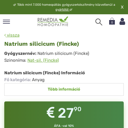
🌿
Több mint 7.000 homeopátiás gyógyszerkészítmény közvetlenül a
X
gyártótól
🌿
0
pand
vissza
elv
Natrium silicicum (Fincke)
pand
Natrium
Gyógyszernév:
Natrium silicicum (Fincke)
op
Szinoníma:
Nat-sil. (Fincke)
silicicum
pand
meopátia
(Fincke)
Natrium silicicum (Fincke) Információ
pand
Fő kategória
:
Anyag
lgáltatás
Több információ
pand
lunk
27
90
ÁFA -val 10%