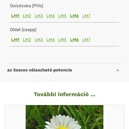
Golyócska (Pills)
LM1
LM2
LM3
LM4
LM5
LM6
LM7
Oldat (csepp)
LM1
LM2
LM3
LM4
LM5
LM6
LM7
az összes válaszható potencia
További információ ...