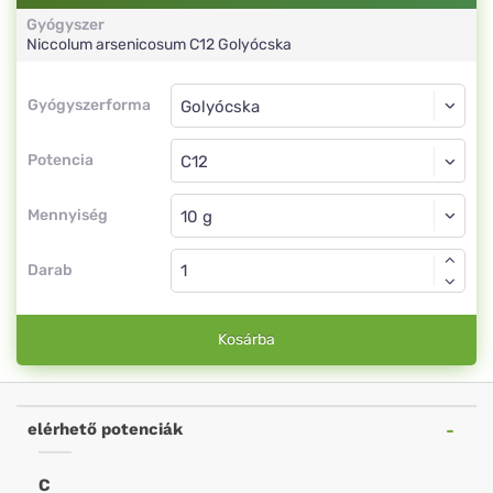
Gyógyszer
Niccolum arsenicosum
C12
Golyócska
Gyógyszerforma
Gyógyszerforma
Golyócska
Potencia
C12
Golyócska
Mennyiség
Darab
Kosárba
elérhető potenciák
C