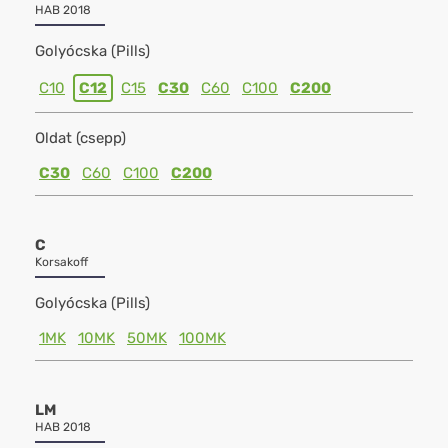
HAB 2018
Golyócska (Pills)
C10
C12
C15
C30
C60
C100
C200
Oldat (csepp)
C30
C60
C100
C200
C
Korsakoff
Golyócska (Pills)
1MK
10MK
50MK
100MK
LM
HAB 2018