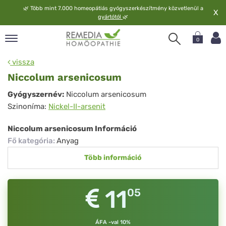
🌿
Több mint 7.000 homeopátiás gyógyszerkészítmény közvetlenül a
X
gyártótól
🌿
0
pand
vissza
elv
Niccolum arsenicosum
pand
Niccolum
Gyógyszernév:
Niccolum arsenicosum
op
Szinoníma:
Nickel-II-arsenit
arsenicosum
pand
meopátia
Niccolum arsenicosum Információ
pand
Fő kategória
:
Anyag
lgáltatás
Több információ
pand
lunk
11
05
ÁFA -val 10%