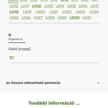
LM10
LM11
LM12
LM13
LM14
LM15
LM16
LM17
LM18
LM19
LM20
LM21
LM22
LM23
LM24
LM25
LM26
LM27
LM28
LM29
LM30
LM31
Q
Organon 6
Oldat (csepp)
Q1
az összes válaszható potencia
További információ ...