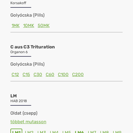
Korsakoff
Golyócska (Pills)
1MK
10MK
50MK
C aus C3 Trituration
Organon 6
Golyócska (Pills)
C12
C15
C30
C60
C100
C200
LM
HAB 2018
Oldat (csepp)
többet mutasson
LM1
LM2
LM3
LM4
LM5
LM6
LM7
LM8
LM9