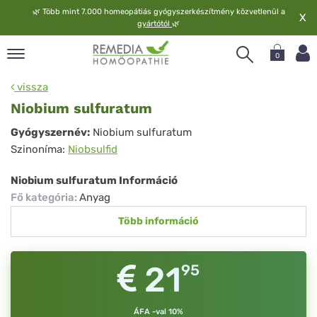
🌿
Több mint 7.000 homeopátiás gyógyszerkészítmény közvetlenül a
X
gyártótól
🌿
0
pand
vissza
elv
Niobium sulfuratum
pand
Niobium
Gyógyszernév:
Niobium sulfuratum
op
Szinoníma:
Niobsulfid
sulfuratum
pand
meopátia
Niobium sulfuratum Információ
pand
Fő kategória
:
Anyag
lgáltatás
Több információ
pand
lunk
21
95
ÁFA -val 10%