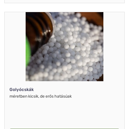
Golyócskák
méretben kicsik, de erős hatásúak