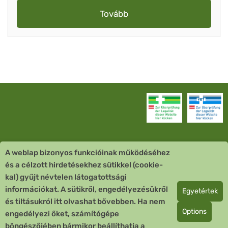
Tovább
A weblap bizonyos funkcióinak működéséhez
Vevőszolgálat
és a célzott hirdetésekhez sütikkel (cookie-
kal) gyűjt névtelen látogatottsági
Quick Links
információkat. A sütikről, engedélyezésükről
Egyetértek
és tiltásukról itt olvashat bővebben. Ha nem
Fizetési mód
Options
engedélyezi őket, számítógépe
böngészőjében bármikor beállíthatja a