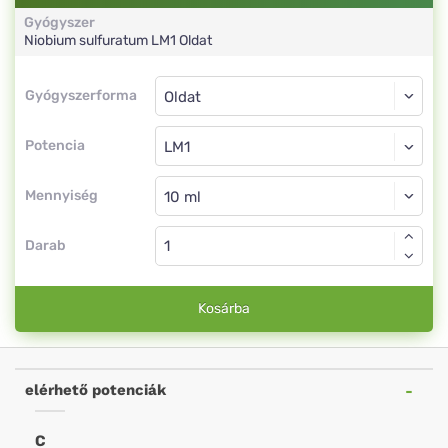
Gyógyszer
Niobium sulfuratum
LM1
Oldat
Gyógyszerforma
Gyógyszerforma
Oldat
Potencia
LM1
Oldat
Mennyiség
Darab
Kosárba
elérhető potenciák
C